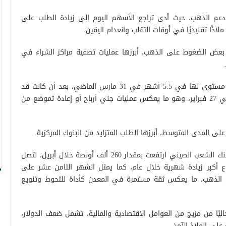
دعم الذهب، حيث أدى تراجع الأسهم اليوم إلى زيادة الطلب على
لاذًا تقليديًا في أوقات التقلب وانعدام اليقين.
ك بعض الضغوط على الذهب، أبرزها عمليات تصفية مراكز الشراء في
وانخفضت حيازات صناديق الذهب إلى أدنى مستوى لها في 5.5 أشهر في 31 مارس الماضي، بعد أن كانت قد
سجلت أعلى مستوى لها في 3.5 سنوات في 27 فبراير، وهو ما يعكس عمليات جني أرباح أو إعادة تموضع من
لى المدى المتوسط، أبرزها الطلب المتزايد من البنوك المركزية.
وأظهرت البيانات أن احتياطيات الذهب لدى بنك الشعب الصيني ارتفعت بمقدار 260 ألف أونصة خلال أبريل، لتصل
الارتفاع أكبر زيادة شهرية خلال عام، كما يمثل الشهر الثامن عشر على
 من الذهب، ما يعكس ثقة مستمرة في المعدن كأداة للتحوط وتنويع
يًا من مزيج من العوامل الاقتصادية والمالية، تشمل ضعف الدولار،
على الملاذ الآمن.