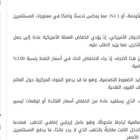
ا
وحقق الذهب مكاسب بحوالي 47.90 دولار للأونصة، أو 1.1%، مما يعكس تحسنًا واضحًا في معنويات المستثمرين
لار الأمريكي، إذ يؤدي انخفاض العملة الأمريكية عادة إلى جعل
أخرى، مما يزيد الطلب عليه.
كما أسهمت حركة الأسواق الأخرى في تعزيز هذا الاتجاه، إذ جاء الانخفاض الحاد في أسعار النفط بنسبة 3.00%
مية.
د الضغوط التضخمية، وهو ما قد يدفع البنوك المركزية حول العالم
 القيود النقدية.
ب، الذي يستفيد عادة من انخفاض أسعار الفائدة أو توقعات تيسير
لمية تراجعًا ملحوظًا، وهو عامل إيجابي إضافي للذهب. فعندما
ا
خل الثابت مقارنةً بالذهب الذي لا يدر عائدًا، ما يدفع المستثمرين
الأصفر.