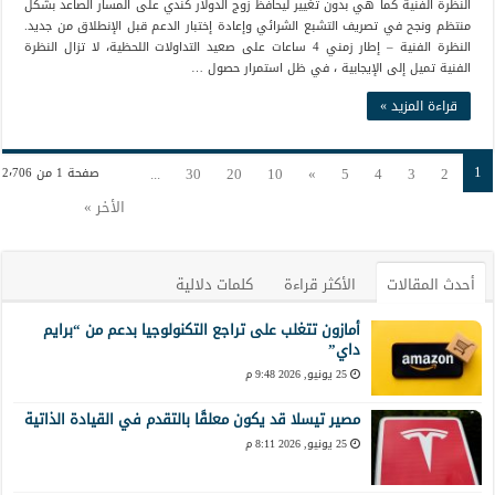
النظرة الفنية كما هي بدون تغيير ليحافظ زوج الدولار كندي على المسار الصاعد بشكل
منتظم ونجح في تصريف التشبع الشرائي وإعادة إختبار الدعم قبل الإنطلاق من جديد.
النظرة الفنية – إطار زمني 4 ساعات على صعيد التداولات اللحظية، لا تزال النظرة
الفنية تميل إلى الإيجابية ، في ظل استمرار حصول …
قراءة المزيد »
1
...
30
20
10
»
5
4
3
2
صفحة 1 من 2٬706
الأخر »
أحدث المقالات
الأكثر قراءة
كلمات دلالية
أمازون تتغلب على تراجع التكنولوجيا بدعم من “برايم
داي”
25 يونيو, 2026 9:48 م
مصير تيسلا قد يكون معلقًا بالتقدم في القيادة الذاتية
25 يونيو, 2026 8:11 م