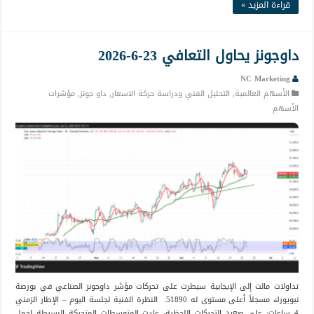
قراءة المزيد »
داوجونز يحاول التعافي 23-6-2026
NC Marketing
الأسهم العالمية
,
التحليل الفني ودراسة حركة الاسعار
,
داو جونز
,
مؤشرات
الأسهم
تداولات مالت إلى الإيجابية سيطرت على تحركات مؤشر داوجونز الصناعي في بورصة
نيويورك مسجلاً أعلى مستوى له 51890. النظرة الفنية لجلسة اليوم – الإطار الزمني
4 ساعات: على صعيد التحركات اللحظية، عادت المتوسطات المتحركة البسيطة لحمل