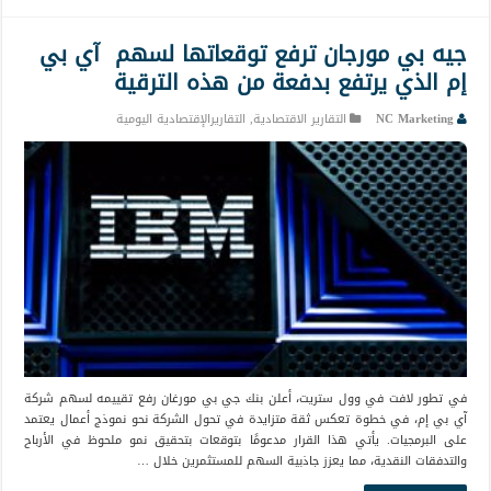
جيه بي مورجان ترفع توقعاتها لسهم آي بي
إم الذي يرتفع بدفعة من هذه الترقية
NC Marketing
التقارير الاقتصادية
,
التقاريرالإقتصادية اليومية
في تطور لافت في وول ستريت، أعلن بنك جي بي مورغان رفع تقييمه لسهم شركة
آي بي إم، في خطوة تعكس ثقة متزايدة في تحول الشركة نحو نموذج أعمال يعتمد
على البرمجيات. يأتي هذا القرار مدعومًا بتوقعات بتحقيق نمو ملحوظ في الأرباح
والتدفقات النقدية، مما يعزز جاذبية السهم للمستثمرين خلال …