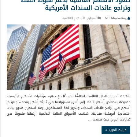
صعود الأسهم العالمية بدعم هبوط النفط
وتراجع عائدات السندات الأمريكية
NC Marketing
أسواق الأسهم العالمية
شهدت أسواق المال العالمية انتعاشًا ملحوظًا مع صعود مؤشرات الأسهم الرئيسية،
مدفوعة بانخفاض أسعار النفط إلى أدنى مستوياتها في ثلاثة أشهر ونصف، وهو ما
أسهم في تراجع عائدات السندات وتعزيز ثقة المستثمرين، رغم استمرار صدور بيانات
اقتصادية أمريكية متباينة. شهدت الأسواق المالية العالمية ارتفاعًا ملحوظًا في
تداولات اليوم، حيث صعدت …
قراءة المزيد »