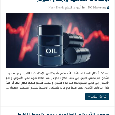
NC Marketing
أسواق السلع Noor Trends
شهدت أسعار النفط انخفاضًا حادًا، مدفوعةً بتعافي الإمدادات العالمية وعودة حركة
الشحن عبر مضيق هرمز، إلى جانب صعود الدولار، مما ضغط بقوة على الأسواق ودفع
الأسعار إلى أدنى مستوياتها منذ عدة أشهر. وسجلت أسعار النفط الخام انخفاضًا حادًا
خلال تداولات الأربعاء، حيث هبط خام غرب تكساس الوسيط تسليم أغسطس بمقدار …
قراءة المزيد »