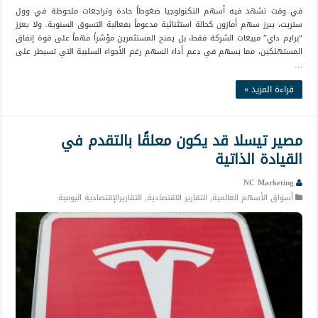
في وقت تشهد فيه أسهم التكنولوجيا ضغوطاً حادة وتراجعات ملحوظة في وول
ستريت، يبرز سهم أمازون كحالة استثنائية مدعوماً بفعالية التسوق السنوية. ولا يعزز
“برايم داي” مبيعات الشركة فقط، بل يمنح المستثمرين مؤشراً مهماً على قوة إنفاق
المستهلكين، مما يسهم في دعم أداء السهم رغم الأجواء السلبية التي تسيطر على
…
قراءة المزيد »
مصير تيسلا قد يكون معلقًا بالتقدم في
القيادة الذاتية
NC Marketing
أسواق الأسهم العالمية
,
التقارير الاقتصادية
,
التقاريرالإقتصادية اليومية