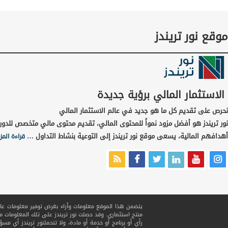
موقع نور تريندز
الاستثمار المالي برؤية جديدة
نحرص على تقديم كل ما هو جديد في عالم الاستثمار المالي
نور تريندز هو أفضل مزود نمواً للمحتوى المالي، تقديم محتوى مالي متخصص للدور
أهدافهم المالية، يسعى موقع نور تريندز إلى التوعية بنشاط التداول …
قراءة المز
يتضمن هذا الموقع معلومات وآراء بغرض توفير معلومات عامة ف
منتج استثماري. وقد حصلت نور تريندز على تلك المعلومات
رأي أو برنامج أو خدمة أو مادة، ولا تتحملنور تريندز أي مسؤ