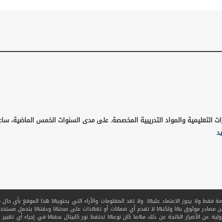
ات التعليمية والمواد التدريبية المخصصة. على مدى السنوات الخمس الماضية، ساع
يد
قط ولا يجوز الاعتماد عليها. ولا تعد المعلومات والآراء التي يحتويها هذا الموقع بأي حال من ا
 من مصادر موثوق بها ولكنها لا تقدم أي ضمانات أو تعهدات على صحتها ودقتها يتحمل مستخدم
ولية عن الأضرار الناتجة عن ذلك مهما كان نوعها تحتفظ نور كابيتال بحقها في إجراء أي تغيير عل