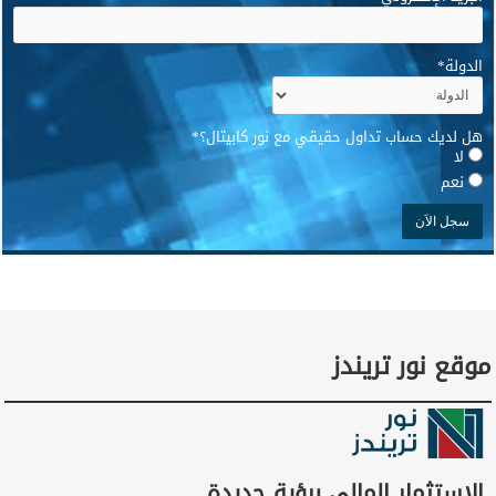
الدولة
*
هل لديك حساب تداول حقيقي مع نور كابيتال؟
*
لا
نعم
موقع نور تريندز
الاستثمار المالي برؤية جديدة