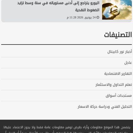
اليورو يتراجع إلى أدنى مستوياته في سنة وسط تزايد
الضغوط النقدية
24 يونيو, 2026 11:28 م
التصنيفات
أخبار نور كابيتال
عاجل
التقارير الاقتصادية
تعلم التداول والاستثمار
مستجدات أسواق
التحليل الفني ودراسة حركة الاسعار
يتضمن هذا الموقع معلومات وآراء بغرض توفير معلومات عامة فقط ولا يجوز الاعتماد عليها.