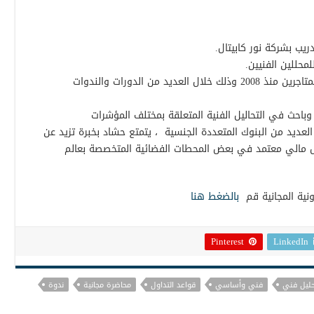
يب بشركة نور كابيتال.
محللين الفنيين.
شارك حشاد في تدريب وتأهيل العديد من المتاجرين منذ 2008 وذلك خلال العديد من الدورات والندوات
باحث في التحاليل الفنية المتعلقة بمختلف المؤشرات
لعديد من البنوك المتعددة الجنسية ، يتمتع حشاد بخبرة تزيد عن
 مالي معتمد في بعض المحطات الفضائية المتخصصة بعالم
ونية المجانية قم
بالضغط هنا
Pinterest
LinkedIn
ليل فني
فني وأساسي
قواعد التداول
محاضرة مجانية
ندوة