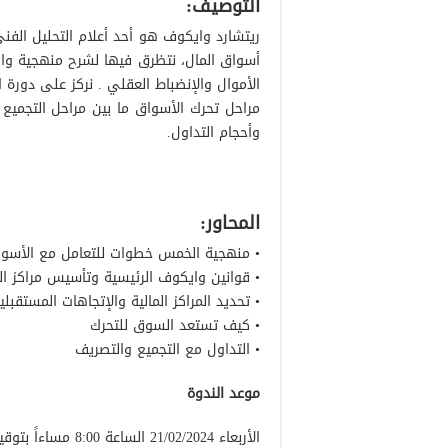
التوصيف:
ريتشارد وايكوف هو أحد أعلام التحليل الفن
أسواق المال، نتظرق فيها لشرح منهجية واي
الأموال والإنضباط العقلي . نركز على دورة 
مراحل تحرك الأسواق ما بين مراحل التجمي
وأحجام التداول.
المحاور:
• منهجية الخمس خطوات للتعامل مع الأسو
• قوانين وايكوف الرئيسية وتأسيس مراكز ال
• تحديد المراكز المالية والإتجاهات المستقبلي
• كيف تستعد السوق للتحرك
• التداول مع التجميع والتصريف
موعد الندوة
الأربعاء 21/02/2024 الساعة 8:00 مساءاً بتوقيت الإمارات العربية المتحدة