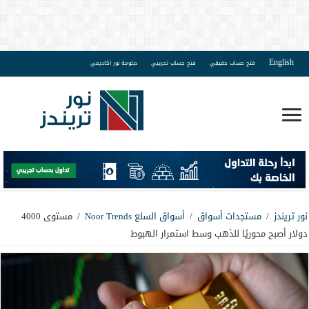
English
فتح حساب حقيقي
فتح حساب تجريبي
دبلومة نور اكاديمي
نور تريندز
/
مستجدات أسواق
/
أسواق السلع Noor Trends
/
مستوى 4000
دولار أصبح محوريًا للذهب وسط استمرار الهبوط