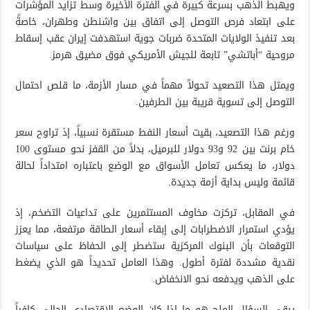
ويهبط الذهب بسرعة كبيرة في الفترة الأخيرة وسط تزايد المؤشرات
على ابتعاد فرص التوصل إلى اتفاق بين واشنطن وطهران، خاصةً
بعد تنفيذ الولايات المتحدة ضربات جوية استهدفت إيران عقب إسقاط
مروحية “أباتشي” تابعة للجيش الأمريكي فوق مضيق هرمز.
ويمثل هذا التصعيد تحولاً مهماً في مسار الأزمة، ما قلص احتمال
التوصل إلى تسوية قريبة بين الطرفين.
ورغم هذا التصعيد، بقيت أسعار النفط مستقرة نسبياً، إذ تراوح سعر
خام برنت بين 92 و93 دولار للبرميل، بدلاً من القفز نحو مستوى 100
دولار، ما يعكس تعامل الأسواق مع الوضع باعتباره امتداداً لحالة
قائمة وليس بداية أزمة جديدة.
في المقابل، تركزت مخاوف المستثمرين على تداعيات التضخم، إذ
يؤدي استمرار الاضطرابات إلى إبقاء أسعار الطاقة مرتفعة، مما يعزز
التوقعات بأن البنوك المركزية ستضطر إلى الحفاظ على سياسات
نقدية مشددة لفترة أطول. وهذا العامل تحديداً هو الذي يضغط
على الذهب ويدفعه نحو الانخفاض.
يبقى السؤال الملح هو ما إذا كان الوضع الاقتصادي الحالي كافياً