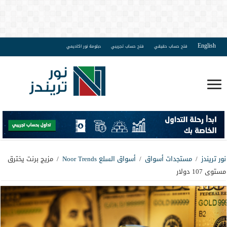
English
فتح حساب حقيقي
فتح حساب تجريبي
دبلومة نور اكاديمي
نور تريندز
/
مستجدات أسواق
/
أسواق السلع Noor Trends
/
مزيج برنت يخترق
مستوى 107 دولار