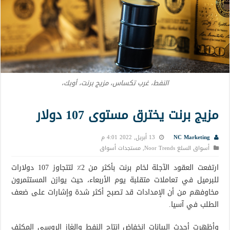
النفط، غرب تكساس، مزيج برنت، أوبك،
مزيج برنت يخترق مستوى 107 دولار
NC Marketing
13 أبريل, 2022 4:01 م
أسواق السلع Noor Trends
,
مستجدات أسواق
ارتفعت العقود الآجلة لخام برنت بأكثر من 2٪ لتتجاوز 107 دولارات
للبرميل في تعاملات متقلبة يوم الأربعاء، حيث يوازن المستثمرون
مخاوفهم من أن الإمدادات قد تصبح أكثر شدة وإشارات على ضعف
الطلب في آسيا.
وأظهرت أحدث البيانات انخفاض إنتاج النفط والغاز الروسي المكثف