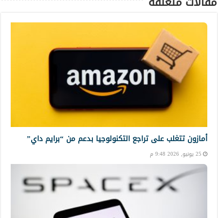
مقالات متعلقة
أمازون تتغلب على تراجع التكنولوجيا بدعم من “برايم داي”
25 يونيو, 2026 9:48 م