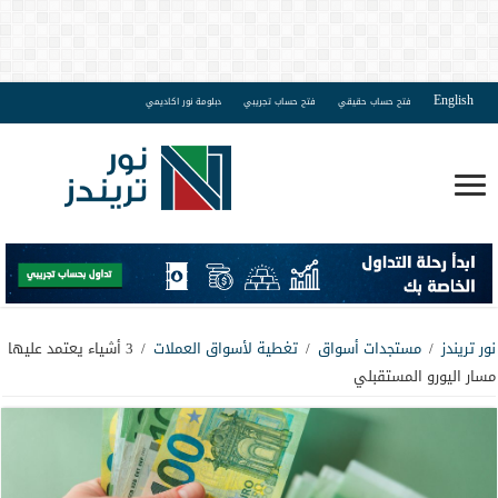
English
فتح حساب حقيقي
فتح حساب تجريبي
دبلومة نور اكاديمي
نور تريندز
/
مستجدات أسواق
/
تغطية لأسواق العملات
/
3 أشياء يعتمد عليها
مسار اليورو المستقبلي