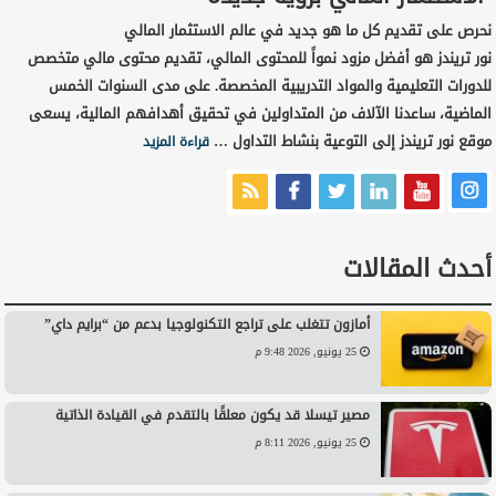
نحرص على تقديم كل ما هو جديد في عالم الاستثمار المالي
نور تريندز هو أفضل مزود نمواً للمحتوى المالي، تقديم محتوى مالي متخصص
للدورات التعليمية والمواد التدريبية المخصصة. على مدى السنوات الخمس
الماضية، ساعدنا الآلاف من المتداولين في تحقيق أهدافهم المالية، يسعى
موقع نور تريندز إلى التوعية بنشاط التداول …
قراءة المزيد
أحدث المقالات
أمازون تتغلب على تراجع التكنولوجيا بدعم من “برايم داي”
25 يونيو, 2026 9:48 م
مصير تيسلا قد يكون معلقًا بالتقدم في القيادة الذاتية
25 يونيو, 2026 8:11 م