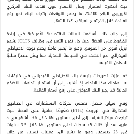
حيث أظهرت استمرار ارتفاع الأسعار فوق هدف البنك المركزي
الأوروبي البالغ 2.00%، ما يدعم التوقعات باتجاه البنك نحو رفع
الفائدة خلال الاجتماع المرتقب هذا الشهر.
إلى جانب ذلك، أسهمت البيانات الاقتصادية الأمريكية في زيادة
الضغوط على الفضة، حيث جاء تقرير التغير في وظائف JOLTS لشهر
أبريل أقوى من المتوقع، وهو ما يُعتبر عاملًا يدعم توجه الاحتياطي
الفيدرالي نحو التشدد في السياسة النقدية، مما يمثل عنصرًا سلبيًا
للمعادن النفيسة.
كما عززت تصريحات رئيسة بنك الاحتياطي الفيدرالي في كليفلاند
بيث هاماك هذا الاتجاه، إذ أشارت إلى أن استمرار اتجاهات التضخم
الحالية قد يجبر البنك المركزي على رفع أسعار الفائدة.
وفي سياق متصل، تعكس تحركات الاستثمارات في الصناديق
المتداولة في البورصة (ETFs) ضغوطًا إضافية على الفضة، حيث
تراجعت مراكز الشراء إلى أدنى مستوى لها خلال 9.5 أشهر في 5
مايو، بعد أن كانت قد سجلت أعلى مستوى لها خلال 3.5 سنوات
في 23 ديسمبر، وهو ما يشير إلى عمليات تسييل من جانب