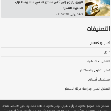
اليورو يتراجع إلى أدنى مستوياته في سنة وسط تزايد
الضغوط النقدية
24 يونيو, 2026 11:28 م
التصنيفات
أخبار نور كابيتال
عاجل
التقارير الاقتصادية
تعلم التداول والاستثمار
مستجدات أسواق
التحليل الفني ودراسة حركة الاسعار
يتضمن هذا الموقع معلومات وآراء بغرض توفير معلومات عامة فقط ولا يجوز الاعتماد عليها.
ولا تعد المعلومات والآراء التي يحتويها هذا الموقع بأي حال من الأحوال عرضاً أو التماساً