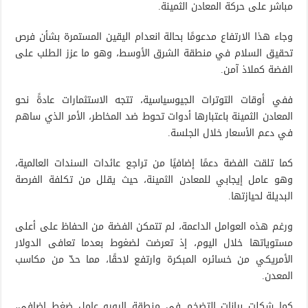
مباشر على حركة المعادن الثمينة.
وجاء هذا الارتفاع مدعومًا بحالة انعدام اليقين المستمرة بشأن فرص
تحقيق السلام في منطقة الشرق الأوسط، وهو ما عزز الطلب على
الفضة كملاذ آمن.
ففي أوقات التوترات الجيوسياسية، تتجه الاستثمارات عادةً نحو
المعادن الثمينة باعتبارها أدوات تحوط ضد المخاطر، الأمر الذي ساهم
في دعم الأسعار خلال الجلسة.
كما تلقت الفضة دعمًا إضافيًا من تراجع عائدات السندات العالمية،
وهو عامل إيجابي للمعادن الثمينة، حيث يقلل من تكلفة الفرصة
البديلة لحيازتها.
ورغم هذه العوامل الداعمة، لم تتمكن الفضة من الحفاظ على أعلى
مستوياتها خلال اليوم، إذ تعرضت لضغوط بعدما تعافى الدولار
الأمريكي من خسائره المبكرة وارتفع لاحقًا، مما حدّ من مكاسب
المعدن.
كما شكلت بيانات التضخم في منطقة اليورو عامل ضغط إضافي،