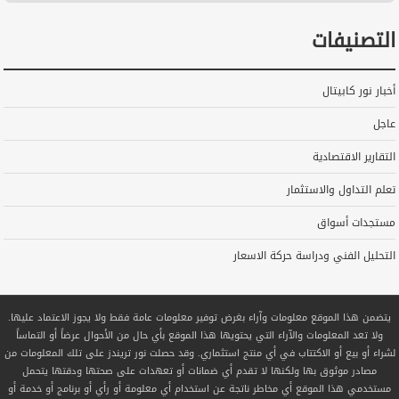
التصنيفات
أخبار نور كابيتال
عاجل
التقارير الاقتصادية
تعلم التداول والاستثمار
مستجدات أسواق
التحليل الفني ودراسة حركة الاسعار
يتضمن هذا الموقع معلومات وآراء بغرض توفير معلومات عامة فقط ولا يجوز الاعتماد عليها.
ولا تعد المعلومات والآراء التي يحتويها هذا الموقع بأي حال من الأحوال عرضاً أو التماساً
لشراء أو بيع أو الاكتتاب في أي منتج استثماري. وقد حصلت نور تريندز على تلك المعلومات من
مصادر موثوق بها ولكنها لا تقدم أي ضمانات أو تعهدات على صحتها ودقتها يتحمل
مستخدمي هذا الموقع أي مخاطر ناتجة عن استخدام أي معلومة أو رأي أو برنامج أو خدمة أو