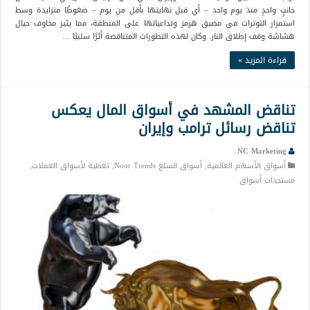
جانبٍ واحدٍ منذ يوم واحد – أي قبل نهايتها بأقل من يوم – ضغوطًا متزايدة وسط
استمرار التوترات في مضيق هرمز وتداعياتها على المنطقة، مما يثير مخاوف حيال
هشاشة وقف إطلاق النار. وكان لهذه التطورات المتناقضة أثرًا سلبيًا …
قراءة المزيد »
تناقض المشهد في أسواق المال يعكس
تناقض رسائل ترامب وإيران
NC Marketing
أسواق الأسهم العالمية
,
أسواق السلع Noor Trends
,
تغطية لأسواق العملات
,
مستجدات أسواق