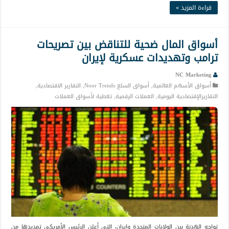
قراءة المزيد »
أسواق المال ضحية للتناقض بين تصريحات
ترامب وتهديدات عسكرية لإيران
NC Marketing
أسواق الأسهم العالمية
,
أسواق السلع Noor Trends
,
التقارير الاقتصادية
,
التقاريرالإقتصادية اليومية
,
العملات الرقمية
,
تغطية لأسواق العملات
تواجه الهدنة بين الولايات المتحدة وإيران، التي أعلن الرئيس الأمريكي تمديدها من