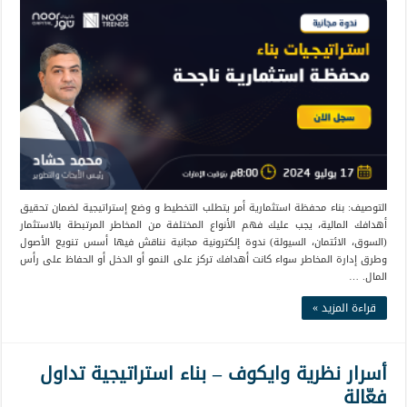
التوصيف: بناء محفظة استثمارية أمر يتطلب التخطيط و وضع إستراتيجية لضمان تحقيق
أهدافك المالية، يجب عليك فهم الأنواع المختلفة من المخاطر المرتبطة بالاستثمار
(السوق، الائتمان، السيولة) ندوة إلكترونية مجانية نناقش فيها أسس تنويع الأصول
وطرق إدارة المخاطر سواء كانت أهدافك تركز على النمو أو الدخل أو الحفاظ على رأس
المال. …
قراءة المزيد »
أسرار نظرية وايكوف – بناء استراتيجية تداول
فعّالة