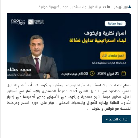
نور تريندز
تعلم التداول والاستثمار
,
ندوة إلكترونية مجانية
مفتاح لاتخاذ قرارات استثمارية ذكيةالتوصيف: ريتشارد وايكوف هو أحد أعلام التحليل
الفني، محاضرة في التحليل الفني أعدت خصيصاً للمهتمين بالإستثمار في أسواق
المال، نتظرق فيها لشرح منهجية وايكوف في الأسواق ومدى أهميتها في إختيار
الأداوت المالية وإدارة الأموال والإنضباط العقلي . نركز على دورة السعر ومراحلها
الخمسة مع قوانين وايكوف …
قراءة المزيد »