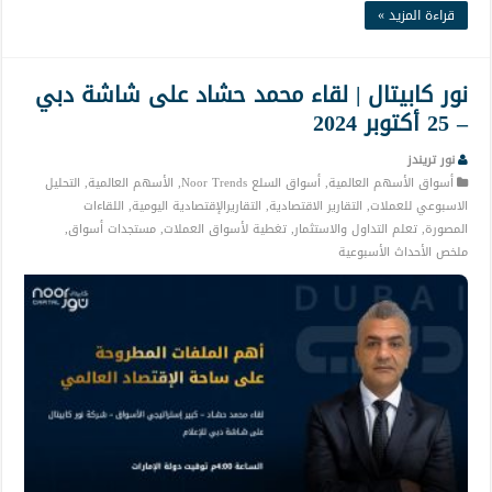
قراءة المزيد »
نور كابيتال | لقاء محمد حشاد على شاشة دبي
– 25 أكتوبر 2024
نور تريندز
أسواق الأسهم العالمية
,
أسواق السلع Noor Trends
,
الأسهم العالمية
,
التحليل
الاسبوعي للعملات
,
التقارير الاقتصادية
,
التقاريرالإقتصادية اليومية
,
اللقاءات
المصورة
,
تعلم التداول والاستثمار
,
تغطية لأسواق العملات
,
مستجدات أسواق
,
ملخص الأحداث الأسبوعية