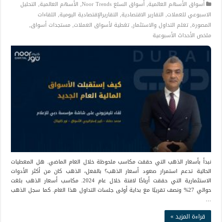
أسواق الأسهم العالمية
,
أسواق السلع Noor Trends
,
الأسهم العالمية
,
التحليل
الاسبوعي للعملات
,
التقارير الاقتصادية
,
التقاريرالإقتصادية اليومية
,
اللقاءات
المصورة
,
تعلم التداول والاستثمار
,
تغطية لأسواق العملات
,
مستجدات أسواق
,
ملخص الأحداث الأسبوعية
نبدأ بأسعار الذهب التي حققت مكاسب ملحوظة خلال العام الماضي. هل المعطيات
الحالية تدعم استمرار صعود أسعار الذهب؟ بالفعل، الذهب كان من أكثر الأدوات
الاستثمارية التي حققت أرباحًا لافتة خلال عام 2024. مكاسب أسعار الذهب بلغت
حوالي 27% ونصف تقريبًا مع بداية أولى جلسات التداول هذا العام. كما سجل الذهب
…
قراءة المزيد »