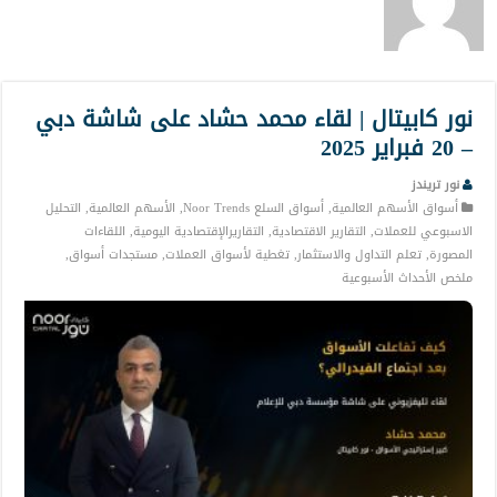
نور كابيتال | لقاء محمد حشاد على شاشة دبي
– 20 فبراير 2025
نور تريندز
أسواق الأسهم العالمية
,
أسواق السلع Noor Trends
,
الأسهم العالمية
,
التحليل
الاسبوعي للعملات
,
التقارير الاقتصادية
,
التقاريرالإقتصادية اليومية
,
اللقاءات
المصورة
,
تعلم التداول والاستثمار
,
تغطية لأسواق العملات
,
مستجدات أسواق
,
ملخص الأحداث الأسبوعية