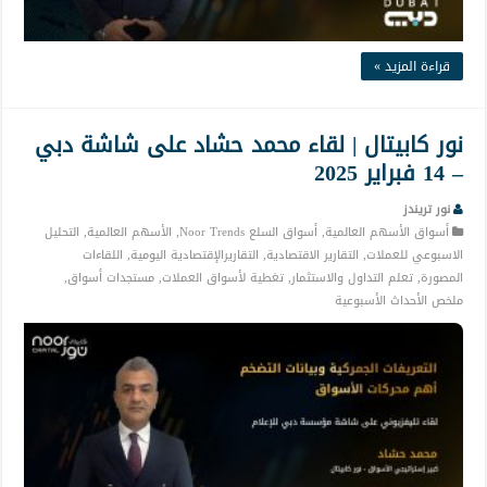
قراءة المزيد »
نور كابيتال | لقاء محمد حشاد على شاشة دبي
– 14 فبراير 2025
نور تريندز
أسواق الأسهم العالمية
,
أسواق السلع Noor Trends
,
الأسهم العالمية
,
التحليل
الاسبوعي للعملات
,
التقارير الاقتصادية
,
التقاريرالإقتصادية اليومية
,
اللقاءات
المصورة
,
تعلم التداول والاستثمار
,
تغطية لأسواق العملات
,
مستجدات أسواق
,
ملخص الأحداث الأسبوعية