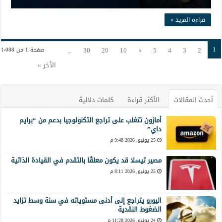
قراءة المزيد »
1
...
30
20
10
»
5
4
3
2
صفحة 1 من 1٬088
الأخر »
أحدث المقالات
الأكثر قراءة
كلمات دلالية
أمازون تتغلب على تراجع التكنولوجيا بدعم من “برايم
داي”
25 يونيو, 2026 9:48 م
مصير تيسلا قد يكون معلقًا بالتقدم في القيادة الذاتية
25 يونيو, 2026 8:11 م
اليورو يتراجع إلى أدنى مستوياته في سنة وسط تزايد
الضغوط النقدية
24 يونيو, 2026 11:28 م