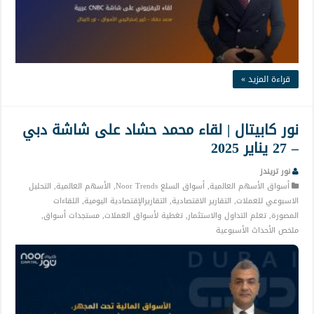
قراءة المزيد »
نور كابيتال | لقاء محمد حشاد على شاشة دبي
– 27 يناير 2025
نور تريندز
أسواق الأسهم العالمية
,
أسواق السلع Noor Trends
,
الأسهم العالمية
,
التحليل
الاسبوعي للعملات
,
التقارير الاقتصادية
,
التقاريرالإقتصادية اليومية
,
اللقاءات
المصورة
,
تعلم التداول والاستثمار
,
تغطية لأسواق العملات
,
مستجدات أسواق
,
ملخص الأحداث الأسبوعية