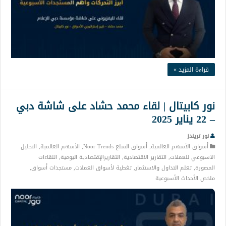
قراءة المزيد »
نور كابيتال | لقاء محمد حشاد على شاشة دبي
– 22 يناير 2025
نور تريندز
أسواق الأسهم العالمية
,
أسواق السلع Noor Trends
,
الأسهم العالمية
,
التحليل
الاسبوعي للعملات
,
التقارير الاقتصادية
,
التقاريرالإقتصادية اليومية
,
اللقاءات
المصورة
,
تعلم التداول والاستثمار
,
تغطية لأسواق العملات
,
مستجدات أسواق
,
ملخص الأحداث الأسبوعية