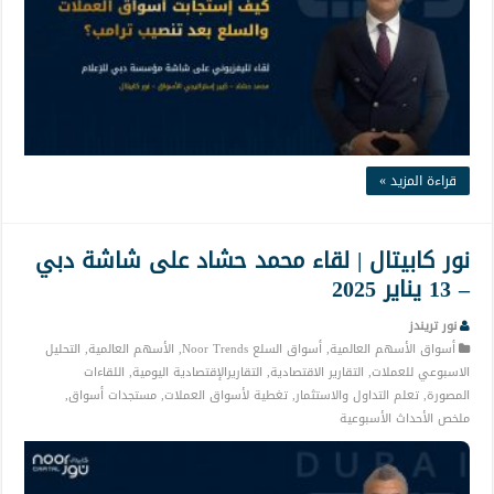
قراءة المزيد »
نور كابيتال | لقاء محمد حشاد على شاشة دبي
– 13 يناير 2025
نور تريندز
أسواق الأسهم العالمية
,
أسواق السلع Noor Trends
,
الأسهم العالمية
,
التحليل
الاسبوعي للعملات
,
التقارير الاقتصادية
,
التقاريرالإقتصادية اليومية
,
اللقاءات
المصورة
,
تعلم التداول والاستثمار
,
تغطية لأسواق العملات
,
مستجدات أسواق
,
ملخص الأحداث الأسبوعية