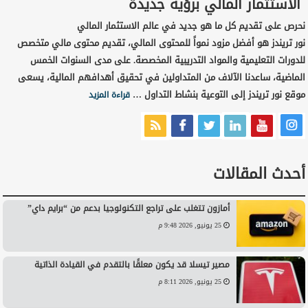
الاستثمار المالي برؤية جديدة
نحرص على تقديم كل ما هو جديد في عالم الاستثمار المالي
نور تريندز هو أفضل مزود نمواً للمحتوى المالي، تقديم محتوى مالي متخصص
للدورات التعليمية والمواد التدريبية المخصصة. على مدى السنوات الخمس
الماضية، ساعدنا الآلاف من المتداولين في تحقيق أهدافهم المالية، يسعى
موقع نور تريندز إلى التوعية بنشاط التداول …
قراءة المزيد
أحدث المقالات
أمازون تتغلب على تراجع التكنولوجيا بدعم من “برايم داي”
25 يونيو, 2026 9:48 م
مصير تيسلا قد يكون معلقًا بالتقدم في القيادة الذاتية
25 يونيو, 2026 8:11 م