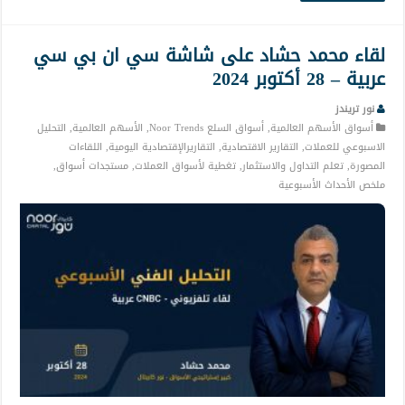
لقاء محمد حشاد على شاشة سي ان بي سي
عربية – 28 أكتوبر 2024
نور تريندز
أسواق الأسهم العالمية
,
أسواق السلع Noor Trends
,
الأسهم العالمية
,
التحليل
الاسبوعي للعملات
,
التقارير الاقتصادية
,
التقاريرالإقتصادية اليومية
,
اللقاءات
المصورة
,
تعلم التداول والاستثمار
,
تغطية لأسواق العملات
,
مستجدات أسواق
,
ملخص الأحداث الأسبوعية