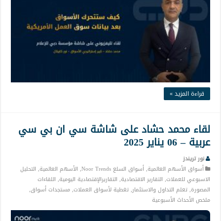
قراءة المزيد »
لقاء محمد حشاد على شاشة سي ان بي سي
عربية – 06 يناير 2025
نور تريندز
أسواق الأسهم العالمية
,
أسواق السلع Noor Trends
,
الأسهم العالمية
,
التحليل
الاسبوعي للعملات
,
التقارير الاقتصادية
,
التقاريرالإقتصادية اليومية
,
اللقاءات
المصورة
,
تعلم التداول والاستثمار
,
تغطية لأسواق العملات
,
مستجدات أسواق
,
ملخص الأحداث الأسبوعية