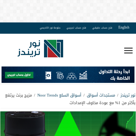
English
فتح حساب حقيقي
فتح حساب تجريبي
دبلومة نور اكاديمي
نور تريندز
/
مستجدات أسواق
/
أسواق السلع Noor Trends
/
مزيج برنت يرتفع
بأكثر من 1% مع عودة مخاوف الإمدادات