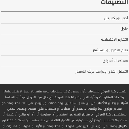
التصنيفات
أخبار نور كابيتال
عاجل
التقارير الاقتصادية
تعلم التداول والاستثمار
مستجدات أسواق
التحليل الفني ودراسة حركة الاسعار
يتضمن هذا الموقع معلومات وآراء بغرض توفير معلومات عامة فقط ولا يجوز الاعتماد عليها.
ولا تعد المعلومات والآراء التي يحتويها هذا الموقع بأي حال من الأحوال عرضاً أو التماساً
لشراء أو بيع أو الاكتتاب في أي منتج استثماري. وقد حصلت نور تريندز على تلك المعلومات من
مصادر موثوق بها ولكنها لا تقدم أي ضمانات أو تعهدات على صحتها ودقتها يتحمل
مستخدمي هذا الموقع أي مخاطر ناتجة عن استخدام أي معلومة أو رأي أو برنامج أو خدمة أو
مادة، ولا تتحملنور تريندز أي مسؤولية عن الأضرار الناتجة عن ذلك مهما كان نوعها تحتفظ نور
كابيتال بحقها في إجراء أي تغيير على الموقع أو المعلومات أو الآراء أو المواد أو المنتجات أو