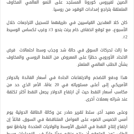
الصين لفيروس كورونا المستجد على النمو العالمي المخاوف
المتعلقة بتراجع ​​إمدادات الوقود من روسيا.
كان كلا العقدين القياسيين في طريقهما لتسجيل التراجعات خلال
الأسبوع، مع توقع انخفاض خام برنت بنحو 3٪ وغرب تكساس الوسيط
2٪.
ما زالت تحركات السوق في حالة شد وجذب وسط احتمالات فرض
الاتحاد الأوروبي حظرًا على المعروض من النفط الروسي والمخاوف
بشأن الطلب العالمي المتعثر.
هذا ودفع التضخم والارتفاعات الحادة في أسعار الفائدة بالدولار
الأمريكي إلى أعلى مستوياته في 20 عامًا، الأمر الذي حد من
مكاسب أسعار النفط حيث أن ارتفاع الدولار يجعل النفط أكثر تكلفة
عند شرائه بعملات أخرى.
وعلى صعيد آخر، سلط تقرير صادر عن وكالة الطاقة الدولية يوم
أمس الخميس الضوء على العوامل المتناقضة في السوق، قائلاً إن
ارتفاع إنتاج النفط في الشرق الأوسط والولايات المتحدة وتباطؤ نمو
الطلب “من المتوقع أن ينتج عنهم عجزًا حادًا في الإمدادات وسط