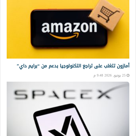
أمازون تتغلب على تراجع التكنولوجيا بدعم من “برايم داي”
25 يونيو, 2026 9:48 م