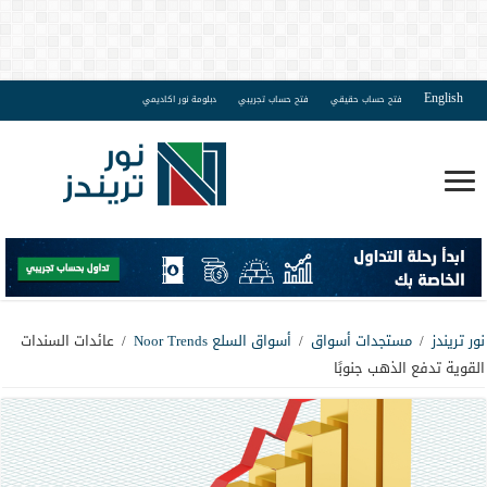
English
فتح حساب حقيقي
فتح حساب تجريبي
دبلومة نور اكاديمي
نور تريندز
/
مستجدات أسواق
/
أسواق السلع Noor Trends
/
عائدات السندات
القوية تدفع الذهب جنوبًا