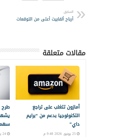
السابق
أرباح ألفابيت أعلى من التوقعات
مقالات متعلقة
أمازون تتغلب على تراجع
طرح 
التكنولوجيا بدعم من “برايم
يشهد
داي”
سهم إ
25 يونيو, 2026 9:48 م
24 يونيو, 2026 10:24 م