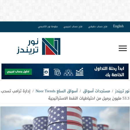
English
فتح حساب حقيقي
فتح حساب تجريبي
دبلومة نور اكاديمي
نور تريندز
/
مستجدات أسواق
/
أسواق السلع Noor Trends
/
إدارة ترامب تسحب
53.3 مليون برميل من احتياطيات النفط الاستراتيجية