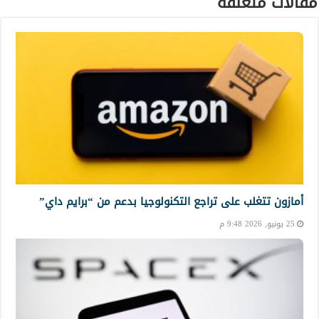
مقالات متعلقة
أمازون تتغلب على تراجع التكنولوجيا بدعم من “برايم داي”
25 يونيو, 2026 9:48 م