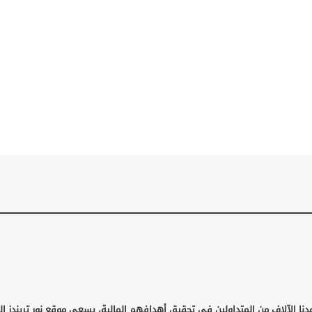
دنا الآلاف من المتداولين في تحقيق أهدافهم المالية، يسعى موقع نور تريندز إ