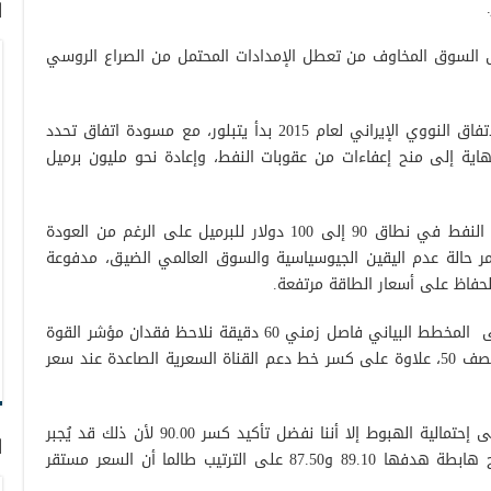
ا
لى السوق المخاوف من تعطل الإمدادات المحتمل من الصراع الروسي
ومن جهتها، ذكرت رويتر أن اتفاقًا لإحياء الاتفاق النووي الإيراني لعام 2015 بدأ يتبلور، مع مسودة اتفاق تحدد
ة إلى منح إعفاءات من عقوبات النفط، وإعادة نحو مليون برميل
في غضون ذلك، يتوقع المحللون أن يحتفظ النفط في نطاق 90 إلى 100 دولار للبرميل على الرغم من العودة
تمر حالة عدم اليقين الجيوسياسية والسوق العالمي الضيق، مدفوعة
لحفاظ على أسعار الطاقة مرتفعة.
، بالنظر إلى المخطط البياني فاصل زمني 60 دقيقة نلاحظ فقدان مؤشر القوة
النسبية الزخم الصاعد مستقراً دون خط المنتصف 50، علاوة على كسر خط دعم القناة السعرية الصاعدة عند سعر
على الرغم من العوامل الفنية التي تشير إلى إحتمالية الهبوط إلا أننا نفضل تأكيد كسر 90.00 لأن ذلك قد يُجبر
ا
السعر على بداية الدخول في موجة تصحيح هابطة هدفها 89.10 و87.50 على الترتيب طالما أن السعر مستقر