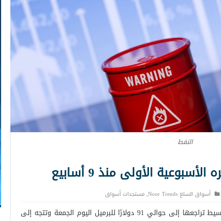
النفط
سبوعية الأولى منذ 9 أسابيع
أسواق السلع Noor Trends
,
مستجدات أسواق
واصلت العقود الآجلة لخام غرب تكساس الوسيط تراجعها إلى حوالي 91 دولارًا للبرميل اليوم الجمعة وتتجه إلى