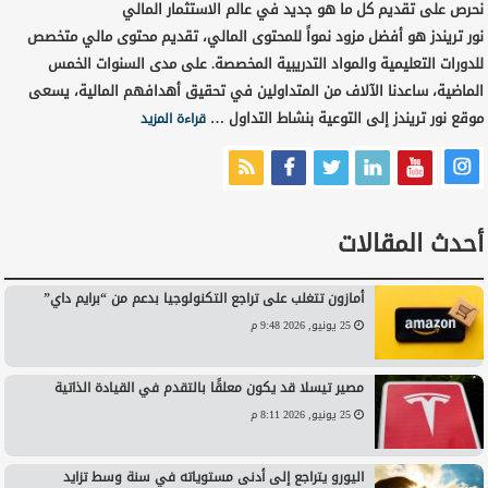
نحرص على تقديم كل ما هو جديد في عالم الاستثمار المالي
نور تريندز هو أفضل مزود نمواً للمحتوى المالي، تقديم محتوى مالي متخصص
للدورات التعليمية والمواد التدريبية المخصصة. على مدى السنوات الخمس
الماضية، ساعدنا الآلاف من المتداولين في تحقيق أهدافهم المالية، يسعى
موقع نور تريندز إلى التوعية بنشاط التداول …
قراءة المزيد
أحدث المقالات
أمازون تتغلب على تراجع التكنولوجيا بدعم من “برايم داي”
25 يونيو, 2026 9:48 م
مصير تيسلا قد يكون معلقًا بالتقدم في القيادة الذاتية
25 يونيو, 2026 8:11 م
اليورو يتراجع إلى أدنى مستوياته في سنة وسط تزايد