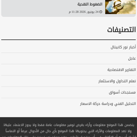
الضغوط النقدية
24 يونيو, 2026 11:28 م
التصنيفات
أخبار نور كابيتال
عاجل
التقارير الاقتصادية
تعلم التداول والاستثمار
مستجدات أسواق
التحليل الفني ودراسة حركة الاسعار
يتضمن هذا الموقع معلومات وآراء بغرض توفير معلومات عامة فقط ولا يجوز الاعتماد عليها.
ولا تعد المعلومات والآراء التي يحتويها هذا الموقع بأي حال من الأحوال عرضاً أو التماساً