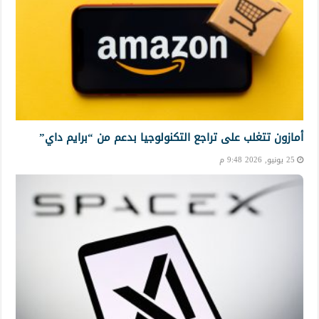
أمازون تتغلب على تراجع التكنولوجيا بدعم من “برايم داي”
25 يونيو, 2026 9:48 م