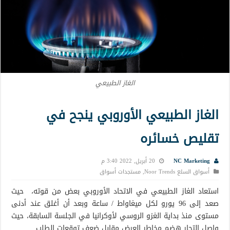
الغاز الطبيعي
الغاز الطبيعي الأوروبي ينجح في
تقليص خسائره
NC Marketing
20 أبريل, 2022 3:40 م
أسواق السلع Noor Trends
,
مستجدات أسواق
استعاد الغاز الطبيعي في الاتحاد الأوروبي بعض من قوته، حيث
صعد إلى 96 يورو لكل ميغاواط / ساعة وبعد أن أغلق عند أدنى
مستوى منذ بداية الغزو الروسي لأوكرانيا في الجلسة السابقة، حيث
واصل التجار هضم مخاطر العرض مقابل ضعف توقعات الطلب.