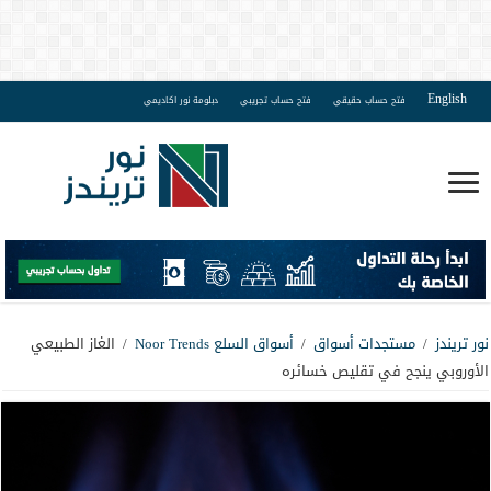
English
فتح حساب حقيقي
فتح حساب تجريبي
دبلومة نور اكاديمي
نور تريندز
/
مستجدات أسواق
/
أسواق السلع Noor Trends
/
الغاز الطبيعي
الأوروبي ينجح في تقليص خسائره