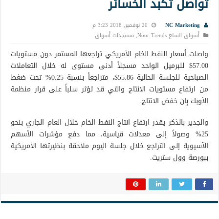
تواصل تكبد الخسائر
NC Marketing
20 نوفمبر, 2018 3:23 م
أسواق السلع Noor Trends
,
مستجدات أسواق
واصلت أسعار النفط الخام الأمريكي تراجعها المستمر دون مستويات
57.00$ للبرميل الواحد مسجلاً أدنى مستوى له خلال التعاملات
الصباحية للجلسة الحالية 55.86$، متراجعاً بنسبة 0.25% تحت ضغط
من ارتفاع مستويات الانتاج والتي قد تؤثر سلباً على قرار منظمة
الأوبك بِان خفض الانتاج.
والجدير بالذكر يقدر ارتفاع انتاج النفط الخام خلال العام الجاري بنحو
25% وصولاً إلى معدلات قياسية، مما دفع مؤشرات الأسهم
الآسيوية إلى التراجع خلال جلسة اليوم ملاحقة بنظيرتها الأمريكية
ببورصة وول ستريت.