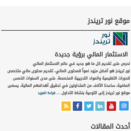
موقع نور تريندز
الاستثمار المالي برؤية جديدة
نحرص على تقديم كل ما هو جديد في عالم الاستثمار المالي
نور تريندز هو أفضل مزود نمواً للمحتوى المالي، تقديم محتوى مالي متخصص
للدورات التعليمية والمواد التدريبية المخصصة. على مدى السنوات الخمس
الماضية، ساعدنا الآلاف من المتداولين في تحقيق أهدافهم المالية، يسعى
موقع نور تريندز إلى التوعية بنشاط التداول …
قراءة المزيد
أحدث المقالات