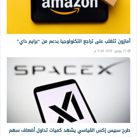
أمازون تتغلب على تراجع التكنولوجيا بدعم من “برايم داي”
25 يونيو, 2026 9:48 م
طرح سبيس إكس القياسي يشهد كميات تداول أضعاف سهم