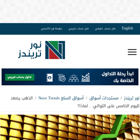
English
فتح حساب حقيقي
فتح حساب تجريبي
دبلومة نور اكاديمي
نور تريندز
/
مستجدات أسواق
/
أسواق السلع Noor Trends
/
الذهب يصعد
لليوم الخامس على التوالي… لماذا؟