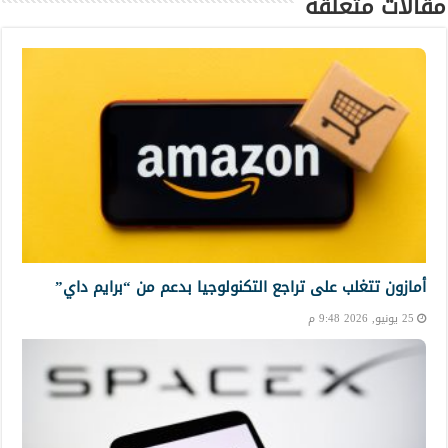
مقالات متعلقة
أمازون تتغلب على تراجع التكنولوجيا بدعم من “برايم داي”
25 يونيو, 2026 9:48 م