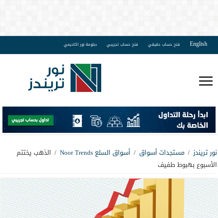
English
فتح حساب حقيقي
فتح حساب تجريبي
دبلومة نور اكاديمي
نور تريندز
/
مستجدات أسواق
/
أسواق السلع Noor Trends
/
الذهب يختتم
الأسبوع بهبوط طفيف