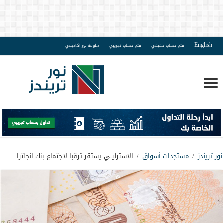
English
فتح حساب حقيقي
فتح حساب تجريبي
دبلومة نور اكاديمي
نور تريندز
/
مستجدات أسواق
/
الاسترليني يستقر ترقبا لاجتماع بنك انجلترا