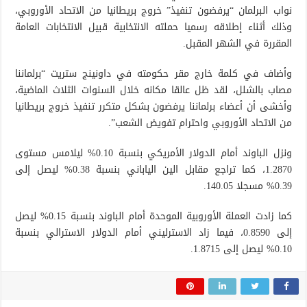
نواب البرلمان “يرفضون تنفيذ” خروج بريطانيا من الاتحاد الأوروبي،
وذلك أثناء إطلاقه رسميا حملته الانتخابية قبيل الانتخابات العامة
المقررة في الشهر المقبل.
وأضاف في كلمة خارج مقر حكومته في داونينج ستريت “برلماننا
مصاب بالشلل، لقد ظل عالقا مكانه خلال السنوات الثلاث الماضية،
وأخشى أن أعضاء برلماننا يرفضون بشكل متكرر تنفيذ خروج بريطانيا
من الاتحاد الأوروبي واحترام تفويض الشعب”.
ونزل الباوند أمام الدولار الأمريكي بنسبة 0.10% ليلامس مستوى
1.2870، كما تراجع مقابل الين الياباني بنسبة 0.38% ليصل إلى
0.39% مسجلا 140.05.
كما زادت العملة الأوروبية الموحدة أمام الباوند بنسبة 0.15% ليصل
إلى 0.8590، فيما زاد الاسترليني أمام الدولار الاسترالي بنسبة
0.10% ليصل إلى 1.8715.