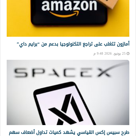
أمازون تتغلب على تراجع التكنولوجيا بدعم من “برايم داي”
25 يونيو, 2026 9:48 م
طرح سبيس إكس القياسي يشهد كميات تداول أضعاف سهم