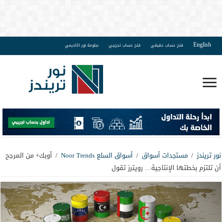
English
فتح حساب حقيقي
فتح حساب تجريبي
دبلومة نور اكاديمي
نور تريندز
/
مستجدات أسواق
/
أسواق السلع Noor Trends
/
أوبك+ من المرجح
أن تلتزم بخطتها الإنتاجية… رويترز تقول