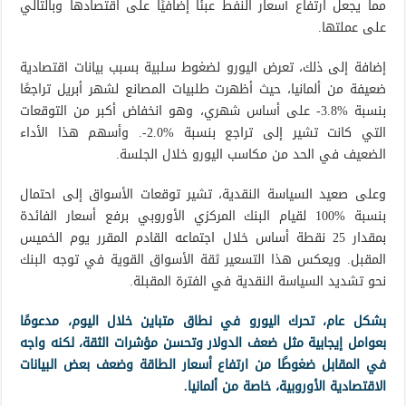
مما يجعل ارتفاع أسعار النفط عبئًا إضافيًا على اقتصادها وبالتالي
على عملتها.
إضافة إلى ذلك، تعرض اليورو لضغوط سلبية بسبب بيانات اقتصادية
ضعيفة من ألمانيا، حيث أظهرت طلبيات المصانع لشهر أبريل تراجعًا
بنسبة ‎-3.8%‎ على أساس شهري، وهو انخفاض أكبر من التوقعات
التي كانت تشير إلى تراجع بنسبة ‎-2.0%. وأسهم هذا الأداء
الضعيف في الحد من مكاسب اليورو خلال الجلسة.
وعلى صعيد السياسة النقدية، تشير توقعات الأسواق إلى احتمال
بنسبة ‎100%‎ لقيام البنك المركزي الأوروبي برفع أسعار الفائدة
بمقدار 25 نقطة أساس خلال اجتماعه القادم المقرر يوم الخميس
المقبل. ويعكس هذا التسعير ثقة الأسواق القوية في توجه البنك
نحو تشديد السياسة النقدية في الفترة المقبلة.
بشكل عام، تحرك اليورو في نطاق متباين خلال اليوم، مدعومًا
بعوامل إيجابية مثل ضعف الدولار وتحسن مؤشرات الثقة، لكنه واجه
في المقابل ضغوطًا من ارتفاع أسعار الطاقة وضعف بعض البيانات
الاقتصادية الأوروبية، خاصة من ألمانيا.