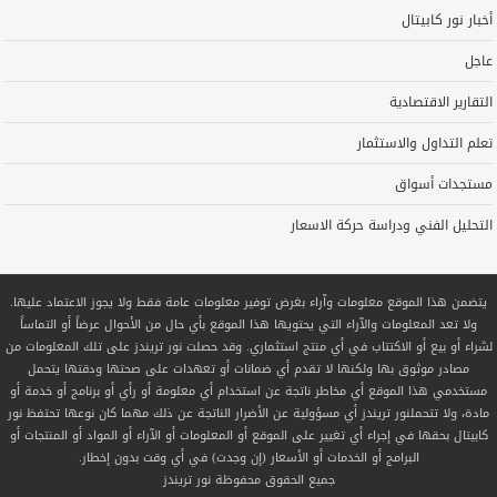
أخبار نور كابيتال
عاجل
التقارير الاقتصادية
تعلم التداول والاستثمار
مستجدات أسواق
التحليل الفني ودراسة حركة الاسعار
يتضمن هذا الموقع معلومات وآراء بغرض توفير معلومات عامة فقط ولا يجوز الاعتماد عليها.
ولا تعد المعلومات والآراء التي يحتويها هذا الموقع بأي حال من الأحوال عرضاً أو التماساً
لشراء أو بيع أو الاكتتاب في أي منتج استثماري. وقد حصلت نور تريندز على تلك المعلومات من
مصادر موثوق بها ولكنها لا تقدم أي ضمانات أو تعهدات على صحتها ودقتها يتحمل
مستخدمي هذا الموقع أي مخاطر ناتجة عن استخدام أي معلومة أو رأي أو برنامج أو خدمة أو
مادة، ولا تتحملنور تريندز أي مسؤولية عن الأضرار الناتجة عن ذلك مهما كان نوعها تحتفظ نور
كابيتال بحقها في إجراء أي تغيير على الموقع أو المعلومات أو الآراء أو المواد أو المنتجات أو
البرامج أو الخدمات أو الأسعار (إن وجدت) في أي وقت بدون إخطار.
جميع الحقوق محفوظة
نور تريندز