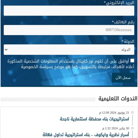
البريد الإلكتروني
*
رقم الهاتف
*
الدولة
*
*
أوافق على أن تقوم نور كابيتال باستخدام المعلومات الشخصية المذكورة
أعلاه لأهداف مرتبطة بالتسويق، كما هو موضح بسياسة الخصوصية
الندوات التعليمية
21 يونيو, 2024 12:09 م
استراتيجيات بناء محفظة استثمارية ناجحة
30 يناير, 2024 1:32 م
أسرار نظرية وايكوف – بناء استراتيجية تداول فعّالة