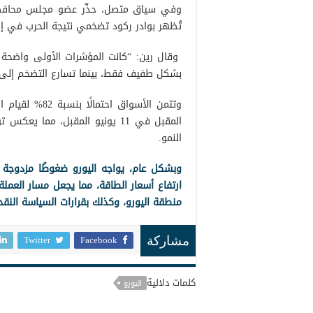
وفي سياق متصل، حذّر عضو مجلس محافظي ال
تُظهر بوادر ركود تضخمي نتيجة الحرب في إير
وقال رين: “كانت المؤشرات الأولى واضحة في
بشكل طفيف فقط، بينما تسارع التضخم إلى 3.00%”
المقبل في 11 يونيو المقبل، مم
النمو.
وبشكل عام، يواجه اليورو ضغوطًا مزدوجة من
ارتفاع أسعار الطاقة، مما يجعل مسار العملة 
منطقة اليورو، وكذلك بقرارات السياسة النقدي
Twitter
Facebook
مشاركة
كلمات دلالية
اليورو