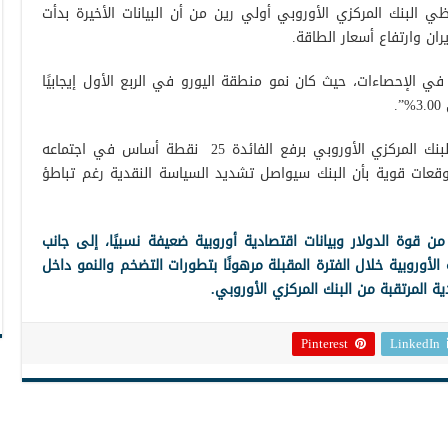
بنك المركزي الأوروبي أولي رين من أن البيانات الأخيرة بدأت
ان وارتفاع أسعار الطاقة.
 الإحصاءات، حيث كان نمو منطقة اليورو في الربع الأول إيجابيًا
.
وتثمن الأسواق احتمالًا بنسبة 82% لقيام البنك المركزي الأوروبي برفع الفائدة 25 نقطة أساس في اجتماعه
ا يعكس توقعات قوية بأن البنك سيواصل تشديد السياسة النقدية رغم تباطؤ
 قوة الدولار وبيانات اقتصادية أوروبية ضعيفة نسبيًا، إلى جانب
الأوروبية خلال الفترة المقبلة مرهونًا بتطورات التضخم والنمو داخل
ة المرتقبة من البنك المركزي الأوروبي.
Pinterest
LinkedIn