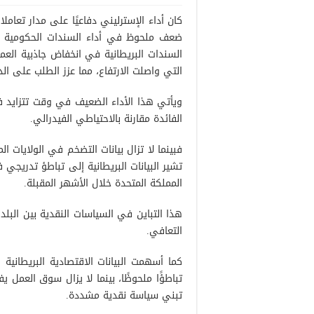
كان أداء الإسترليني دفاعيًا على مدار تعام
ضعف ملحوظ في أداء السندات الحكومية البر
السندات البريطانية في انخفاض جاذبية العمل
التي واصلت الارتفاع، مما عزز الطلب على الد
ويأتي هذا الأداء الضعيف في وقت تتزايد ف
الفائدة مقارنة بالاحتياطي الفيدرالي.
فبينما لا تزال بيانات التضخم في الولايات ا
تشير البيانات البريطانية إلى تباطؤ تدريج
المملكة المتحدة خلال الأشهر المقبلة.
هذا التباين في السياسات النقدية بين البل
التعافي.
كما أسهمت البيانات الاقتصادية البريطانية
تباطؤًا ملحوظًا، بينما لا يزال سوق العمل ي
تبني سياسة نقدية مشددة.