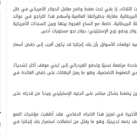
ا
لات الثلاثاء، إذ بقي تحت ضغط واضح مقابل الدولار الأمريكي في ظل
يطانية مقارنة بنظيراتها العالمية.وأسهم هذا التراجع في عوائد
ة البريطانية، خاصة مع اتساع الفجوة بينها وبين السندات الأمريكية
ولار ودفع زوج الإسترليني/ دولار نحو مستويات أدنى.
يه توقعات الأسواق بأن بنك إنجلترا قد يكون أقرب إلى خفض أسعار
لمتحدة مرتفعة نسبيًا وتدفع الفيدرالي إلى تبني موقف أكثر تشديدًا،
ي في الضغوط التضخمية، وهو ما يعزز الرهانات على خفض الفائدة في
دين يضغط بشكل مباشر على الجنيه الإسترليني ويحدّ من قدرته على
 الأخيرة في تعزيز هذا الاتجاه الدفاعي. فقد أظهرت مؤشرات النمو
فقد زخمه تدريجيًا، وهو ما يقلل من احتمالات استمرار بنك إنجلترا في
ا