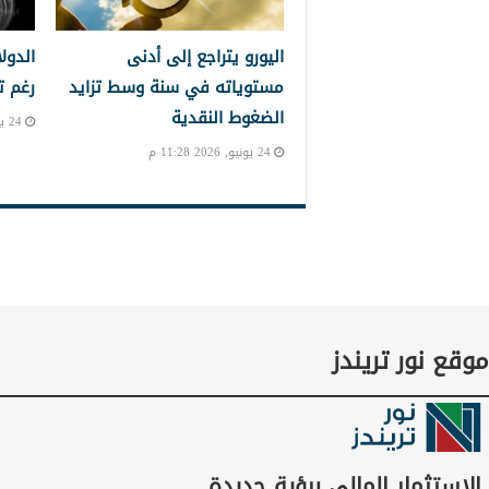
اليورو يتراجع إلى أدنى
الدول
مستوياته في سنة وسط تزايد
رغم ت
الضغوط النقدية
24 يونيو, 2026 10:39 م
24 يونيو, 2026 11:28 م
موقع نور تريندز
الاستثمار المالي برؤية جديدة