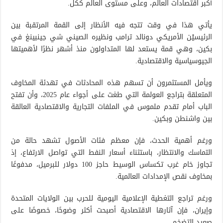
أكبر اقتصادات العالم، وعلى مستوى العالم ككل.
يأتي هذا في وقت تتجه فيه الأنظار إلى القمة المرتقبة بين
الرئيسيْن الأمريكي دونالد ترامب ونظيره الصيني شي جينبينغ في
بكين، وهي قمة يستعد لها المتداولون منذ أشهر نظرًا لأهميتها
الجيوسياسية والاقتصادية.
ويأمل المستثمرون أن تسهم هذه المحادثات في تهدئة المخاوف
المتعلقة بتراجع العولمة التي طغت على أجواء عام 2025، وأن تفتح
الباب أمام تقدم ملموس في الملفات التجارية والاقتصادية العالقة
بين واشنطن وبكين.
ورغم أهمية الحدث، فإن معظم فئات الأصول تشهد حالة من
التماسك والانتظار، باستثناء أسعار النفط التي تواصل الارتفاع، إذ
تجاوز خام غرب تكساس الوسيط حاجز 100 دولار للبرميل، مدفوعًا
بمخاوف نقص الإمدادات العالمية.
ورغم تراجع التغطية الإعلامية اليومية للحرب بين الولايات المتحدة
وإيران، فإن آثارها الاقتصادية أصبحت أكثر وضوحًا، خصوصًا على
صعيد التضخم.