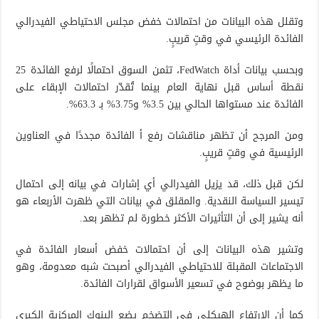
وتقلل هذه البيانات من احتمالات خفض مجلس الاحتياطي الفيدرالي
الفائدة الرئيسي في وقتٍ قريبٍ.
وبحسب بيانات أداة FedWatch، تثمن السوق احتمالًا لرفع الفائدة 25
نقطة أساس قبل نهاية العام بينما تُقدّر احتمالات الإبقاء على
الفائدة عند مستواها الحالي بين 3.5% و3.75% بـ 63.3%.
ومن المرجح أن تظهر مناقشات رفع أ الفائدة مجددًا في العناوين
الرئيسية في وقتٍ قريبٍ.
لكن قبل ذلك، قد يزيل الفيدرالي أي إشارات في بيانه إلى احتمال
تيسير السياسة النقدية. والمقلق في بيانات التي ظهرت الأربعاء هو
أنه يشير إلى أن التأثيرات الأكثر خطورة لم تظهر بعد.
وتشير هذه البيانات إلى أن احتمالات خفض أسعار الفائدة في
الاجتماعات المقبلة للاحتياطي الفيدرالي أصبحت شبه معدومة، وهو
ما يظهر بوضوح في تسعير الأسواق لقرارات الفائدة.
كما أن الارتفاع الهيكلي في التضخم يضع البنوك المركزية الكبرى