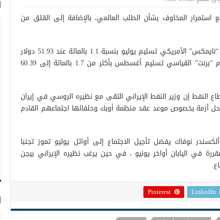
ا
ع استمرار المخاوف بشأن الطلب العالمي، بالإضافة إلى القلق من
وعند الإغلاق تراجع سعر العقود الآجلة لخام “نايمكس” الأمريكي تسليم يوليو بنسبة 1.1 بالمائة عند 51.93 دولار
للبرميل، كما انخفض سعر العقود الآجلة لخام “برنت” القياسي تسليم أغسطس بأكثر من 1.7 بالمائة إلى 60.39
اع النفط إن وزير النفط الإيراني التقى مع نظيره الروسي في إيران
في حل أزمة بخصوص موعد عقد منظمة أوبك وحلفائها اجتماعهم القادم
لكسندر نوفاك يفضل تأجيل الاجتماع إلى أوائل يوليو تموز تجنبا
رة في اليابان أواخر يونيو ، في حين يرغب نظيره الإيراني بيجن
ع.
Pinterest
LinkedIn
ا