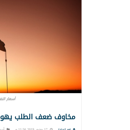
أسعار النف
مخاوف ضعف الطلب يهوى 
نور تريندز
17 يونيو, 2019 11:56 م
أسواق 