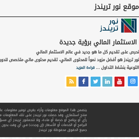
موقع نور تريندز
الاستثمار المالي برؤية جديدة
نحرص على تقديم كل ما هو جديد في عالم الاستثمار المالي
نور تريندز هو أفضل مزود نمواً للمحتوى المالي، تقديم محتوى مالي متخصص للدور
التوعية بنشاط التداول …
قراءة المزيد
يتضمن هذا الموقع معلومات وآراء بغرض توفير معلومات عامة ف
منتج استثماري. وقد حصلت نور تريندز على تلك المعلومات
رأي أو برنامج أو خدمة أو مادة، ولا تتحملنور تريندز أي مسؤ
البرامج أو الخدمات أو الأسعار (إن وجدت) في أي وقت بدون إ
جميع الحقوق محفوظة
نور تريندز