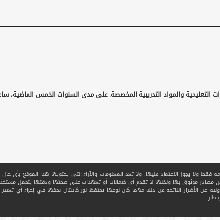
ات التعليمية والمواد التدريبية المخصصة. على مدى السنوات الخمس الماضية، ساع
قط ولا يجوز الاعتماد عليها. ولا تعد المعلومات والآراء التي يحتويها هذا الموقع بأي حال من ا
 من مصادر موثوق بها ولكنها لا تقدم أي ضمانات أو تعهدات على صحتها ودقتها يتحمل مستخدم
ولية عن الأضرار الناتجة عن ذلك مهما كان نوعها تحتفظ نور كابيتال بحقها في إجراء أي تغيير عل
خطار.