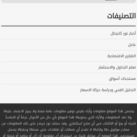
التصنيفات
أخبار نور كابيتال
عاجل
التقارير الاقتصادية
تعلم التداول والاستثمار
مستجدات أسواق
التحليل الفني ودراسة حركة الاسعار
يتضمن هذا الموقع معلومات وآراء بغرض توفير معلومات عامة فقط ولا يجوز الاعتماد عليها.
ولا تعد المعلومات والآراء التي يحتويها هذا الموقع بأي حال من الأحوال عرضاً أو التماساً
لشراء أو بيع أو الاكتتاب في أي منتج استثماري. وقد حصلت نور تريندز على تلك المعلومات من
مصادر موثوق بها ولكنها لا تقدم أي ضمانات أو تعهدات على صحتها ودقتها يتحمل
مستخدمي هذا الموقع أي مخاطر ناتجة عن استخدام أي معلومة أو رأي أو برنامج أو خدمة أو