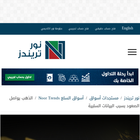
English
فتح حساب حقيقي
فتح حساب تجريبي
دبلومة نور اكاديمي
نور تريندز
/
مستجدات أسواق
/
أسواق السلع Noor Trends
/
الذهب يواصل
الصعود بسبب البيانات السلبية