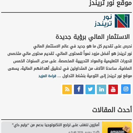
موقع نور تريندز
الاستثمار المالي برؤية جديدة
نحرص على تقديم كل ما هو جديد في عالم الاستثمار المالي
نور تريندز هو أفضل مزود نمواً للمحتوى المالي، تقديم محتوى مالي متخصص
للدورات التعليمية والمواد التدريبية المخصصة. على مدى السنوات الخمس
الماضية، ساعدنا الآلاف من المتداولين في تحقيق أهدافهم المالية، يسعى
موقع نور تريندز إلى التوعية بنشاط التداول …
قراءة المزيد
أحدث المقالات
أمازون تتغلب على تراجع التكنولوجيا بدعم من “برايم داي”
25 يونيو, 2026 9:48 م