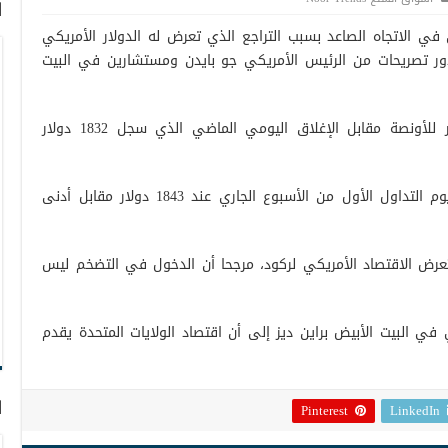
ا
 في الاتجاه الصاعد بسبب التراجع الذي تعرض له الدولار الأمريكي
ر تصريحات من الرئيس الأمريكي جو بايدن ومستشارين في البيت
وارتفعت العقود الآجلة للذهب إلى دولار للأونصة مقابل الإغلاق اليومي الماضي الذي سجل 1832 دولار
وهبط الذهب إلى أدنى مستوى له في يوم التداول الأول من الأسبوع الجاري عند 1843 دولار مقابل أدنى
تعرض الاقتصاد الأمريكي لركود، مرجحا أن الدخول في التضخم ليس
ي البيت الأبيض براين ديز إلى أن اقتصاد الولايات المتحدة يقدم
ا
Pinterest
LinkedIn