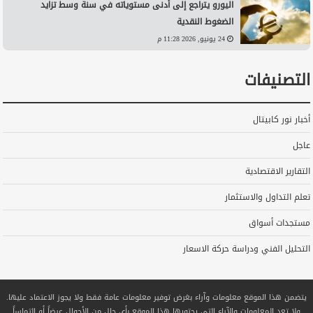
اليورو يتراجع إلى أدنى مستوياته في سنة وسط تزايد
الضغوط النقدية
24 يونيو, 2026 11:28 م
التصنيفات
أخبار نور كابيتال
عاجل
التقارير الاقتصادية
تعلم التداول والاستثمار
مستجدات أسواق
التحليل الفني ودراسة حركة الاسعار
يتضمن هذا الموقع معلومات وآراء بغرض توفير معلومات عامة فقط ولا يجوز الاعتماد عليها.
ولا تعد المعلومات والآراء التي يحتويها هذا الموقع بأي حال من الأحوال عرضاً أو التماساً