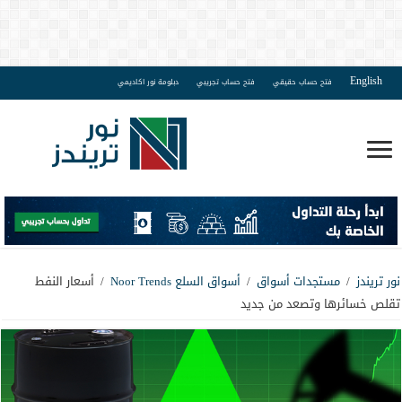
English
فتح حساب حقيقي
فتح حساب تجريبي
دبلومة نور اكاديمي
نور تريندز
/
مستجدات أسواق
/
أسواق السلع Noor Trends
/
أسعار النفط
تقلص خسائرها وتصعد من جديد