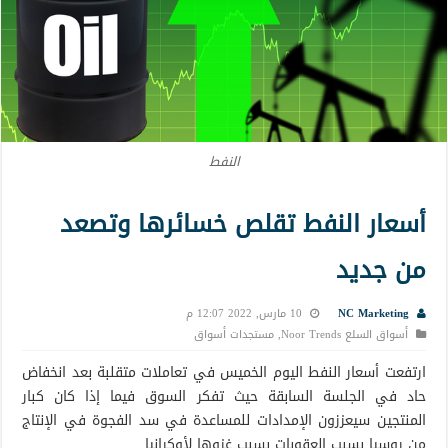
النفط
أسعار النفط تقلص خسائرها وتصعد
من جديد
NC Marketing
10 مارس, 2022 12:07 م
أسواق السلع Noor Trends
,
مستجدات أسواق
ارتفعت أسعار النفط اليوم الخميس في تعاملات متقلبة بعد انخفاض
حاد في الجلسة السابقة حيث تفكر السوق فيما إذا كان كبار
المنتجين سيعززون الإمدادات للمساعدة في سد الفجوة في الإنتاج
من روسيا بسبب العقوبات بسبب غزوها لأوكرانيا.