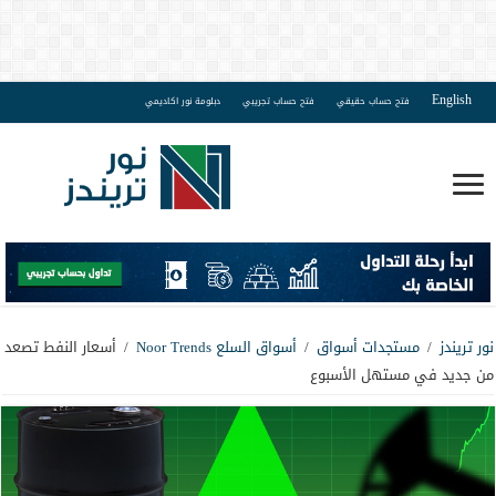
English
فتح حساب حقيقي
فتح حساب تجريبي
دبلومة نور اكاديمي
نور تريندز
/
مستجدات أسواق
/
أسواق السلع Noor Trends
/
أسعار النفط تصعد
من جديد في مستهل الأسبوع