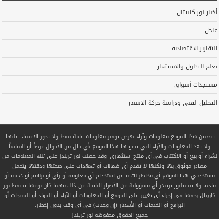
أخبار نور كابيتال
عاجل
التقارير الاقتصادية
تعلم التداول والاستثمار
مستجدات أسواق
التحليل الفني ودراسة حركة الاسعار
يتضمن هذا الموقع معلومات وآراء بغرض توفير معلومات عامة فقط ولا يجوز الاعتماد عليها.
ولا تعد المعلومات والآراء التي يحتويها هذا الموقع بأي حال من الأحوال عرضاً أو التماساً
لشراء أو بيع أو الاكتتاب في أي منتج استثماري. وقد حصلت نور تريندز على تلك المعلومات من
مصادر موثوق بها ولكنها لا تقدم أي ضمانات أو تعهدات على صحتها ودقتها يتحمل
مستخدمي هذا الموقع أي مخاطر ناتجة عن استخدام أي معلومة أو رأي أو برنامج أو خدمة أو
مادة، ولا تتحملنور تريندز أي مسؤولية عن الأضرار الناتجة عن ذلك مهما كان نوعها تحتفظ نور
كابيتال بحقها في إجراء أي تغيير على الموقع أو المعلومات أو الآراء أو المواد أو المنتجات أو
البرامج أو الخدمات أو الأسعار (إن وجدت) في أي وقت بدون إخطار.
جميع الحقوق محفوظة
نور تريندز