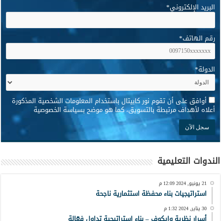
البريد الإلكتروني
*
رقم الهاتف
*
الدولة
*
*
أوافق على أن تقوم نور كابيتال باستخدام المعلومات الشخصية المذكورة
أعلاه لأهداف مرتبطة بالتسويق، كما هو موضح بسياسة الخصوصية
الندوات التعليمية
21 يونيو, 2024 12:09 م
استراتيجيات بناء محفظة استثمارية ناجحة
30 يناير, 2024 1:32 م
أسرار نظرية وايكوف – بناء استراتيجية تداول فعّالة