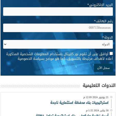
البريد الإلكتروني
*
رقم الهاتف
*
الدولة
*
*
أوافق على أن تقوم نور كابيتال باستخدام المعلومات الشخصية المذكورة
أعلاه لأهداف مرتبطة بالتسويق، كما هو موضح بسياسة الخصوصية
الندوات التعليمية
21 يونيو, 2024 12:09 م
استراتيجيات بناء محفظة استثمارية ناجحة
30 يناير, 2024 1:32 م
أسرار نظرية وايكوف – بناء استراتيجية تداول فعّالة