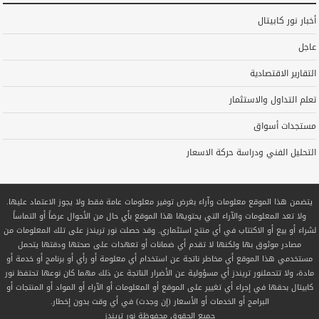
أخبار نور كابيتال
عاجل
التقارير الاقتصادية
تعلم التداول والاستثمار
مستجدات أسواق
التحليل الفني ودراسة حركة الاسعار
يتضمن هذا الموقع معلومات وآراء بغرض توفير معلومات عامة فقط ولا يجوز الاعتماد عليها.
ولا تعد المعلومات والآراء التي يحتويها هذا الموقع بأي حال من الأحوال عرضاً أو التماساً
لشراء أو بيع أو الاكتتاب في أي منتج استثماري. وقد حصلت نور تريندز على تلك المعلومات من
مصادر موثوق بها ولكنها لا تقدم أي ضمانات أو تعهدات على صحتها ودقتها يتحمل
مستخدمي هذا الموقع أي مخاطر ناتجة عن استخدام أي معلومة أو رأي أو برنامج أو خدمة أو
مادة، ولا تتحملنور تريندز أي مسؤولية عن الأضرار الناتجة عن ذلك مهما كان نوعها تحتفظ نور
كابيتال بحقها في إجراء أي تغيير على الموقع أو المعلومات أو الآراء أو المواد أو المنتجات أو
البرامج أو الخدمات أو الأسعار (إن وجدت) في أي وقت بدون إخطار.
جميع الحقوق محفوظة
نور تريندز