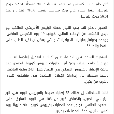
كان خام غرب تكساس قد صعد بنسبة 0.7% مسجلًا 52.61 دولار
للبرميل، بينما سجل خام برنت مكاسب بنسبة 0.6%، ليتداول عند
56.01 دولار للبرميل.
الجدير بالذكر لقد رحب التجار بخطة الرئيس الأمريكي المنتخب جو
بايدن للكشف عن الإعفاء المالي لكوفيد-19 يوم الخميس الماضي،
ووعده بحوافز بمليارات الدولارات”، والتي يمكن أن تفيد الطلب على
النفط والطاقة.
استمرت السوق في الاعتماد على أوبك + لتعديل إنتاجها لتتناسب
مع حالة جانب الطلب. وعن أبرز تطورات فيروس كورونا، انخفض عدد
حالات الإصابة بالفيروس المحلي في الصين خلال الـ24 ساعة الماضية،
وسط سلسلة من إجراءات الإغلاق الجديدة في مقاطعة هيبي
بالقرب من بكين.
قالت السلطات إن هناك 55 إصابة جديدة بالفيروس اليوم في البر
الرئيسي للصين، بانخفاض كبير عن 103 في اليوم السابق. على
الصعيد العالمي، تجاوز عدد الإصابات بفيروس كورونا 90 مليونًا يوم
أمس الاثنين، وفقًا لإحصاءات رويترز.