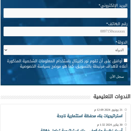
البريد الإلكتروني
*
رقم الهاتف
*
الدولة
*
*
أوافق على أن تقوم نور كابيتال باستخدام المعلومات الشخصية المذكورة
أعلاه لأهداف مرتبطة بالتسويق، كما هو موضح بسياسة الخصوصية
الندوات التعليمية
21 يونيو, 2024 12:09 م
استراتيجيات بناء محفظة استثمارية ناجحة
30 يناير, 2024 1:32 م
أسرار نظرية وايكوف – بناء استراتيجية تداول فعّالة