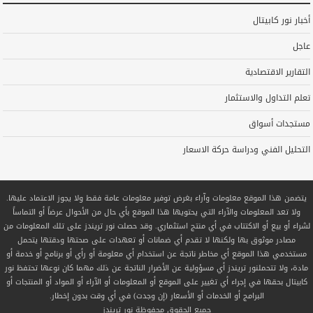
أخبار نور كابيتال
عاجل
التقارير الاقتصادية
تعلم التداول والاستثمار
مستجدات أسواق
التحليل الفني ودراسة حركة الاسعار
يتضمن هذا الموقع معلومات وآراء بغرض توفير معلومات عامة فقط ولا يجوز الاعتماد عليها.
ولا تعد المعلومات والآراء التي يحتويها هذا الموقع بأي حال من الأحوال عرضاً أو التماساً
لشراء أو بيع أو الاكتتاب في أي منتج استثماري. وقد حصلت نور تريندز على تلك المعلومات من
مصادر موثوق بها ولكنها لا تقدم أي ضمانات أو تعهدات على صحتها ودقتها يتحمل
مستخدمي هذا الموقع أي مخاطر ناتجة عن استخدام أي معلومة أو رأي أو برنامج أو خدمة أو
مادة، ولا تتحملنور تريندز أي مسؤولية عن الأضرار الناتجة عن ذلك مهما كان نوعها تحتفظ نور
كابيتال بحقها في إجراء أي تغيير على الموقع أو المعلومات أو الآراء أو المواد أو المنتجات أو
البرامج أو الخدمات أو الأسعار (إن وجدت) في أي وقت بدون إخطار.
جميع الحقوق محفوظة
نور تريندز