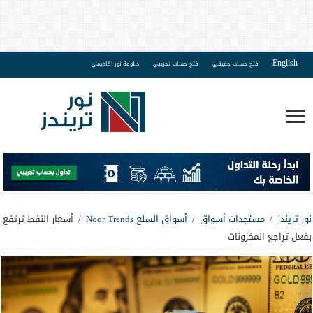
English
فتح حساب حقيقي
فتح حساب تجريبي
دبلومة نور اكاديمي
نور تريندز
/
مستجدات أسواق
/
أسواق السلع Noor Trends
/
أسعار النفط ترتفع
بفعل تراجع المخزونات