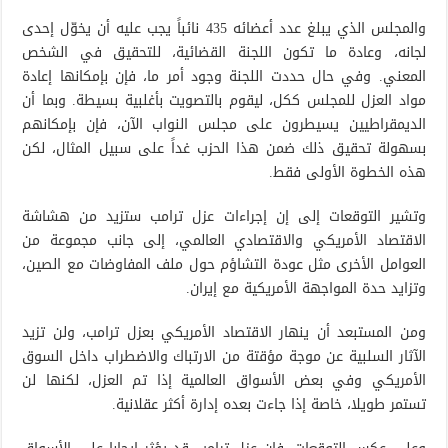
والمجلس الذي يبلغ عدد أعضائه 435 نائباً يجب عليه أن يخوّل إحدى
لجانه، وعادة ما تكون اللجنة القضائية، للتحقيق في الشخص
المعني. وفي حال حددت اللجنة وجود أمر ما، فإن بإمكانها إعادة
مواد العزل للمجلس ككل، ليقوم بالتصويت بأغلبية بسيطة. وبما أن
الديمقراطيين يسيطرون على مجلس النواب الآن، فإن بإمكانهم
بسهولة تحقيق ذلك ضمن هذا الحزب غداً على سبيل المثال، لكن
هذه الخطوة الأولى فقط.
وتشير التوقعات إلى إن إجراءات عزل ترامب ستزيد من هشاشة
الاقتصاد الأمريكي والاقتصادي العالمي، إلى جانب مجموعة من
العوامل الأخرى مثل عودة التشاؤم حول ملف المفاوضات مع الصين،
وتزايد حدة المواجهة الأمريكية مع إيران.
ومن المستبعد أن ينهار الاقتصاد الأمريكي بعزل ترامب، ولن تزيد
الآثار السلبية عن موجة مؤقتة من الارتباك والاضطراب داخل السوق
الأمريكي وفي بعض الأسواق العالمية إذا تم العزل، لكنها لن
تستمر طويلا، خاصة إذا جاءت بعده إدارة أكثر عقلانية.