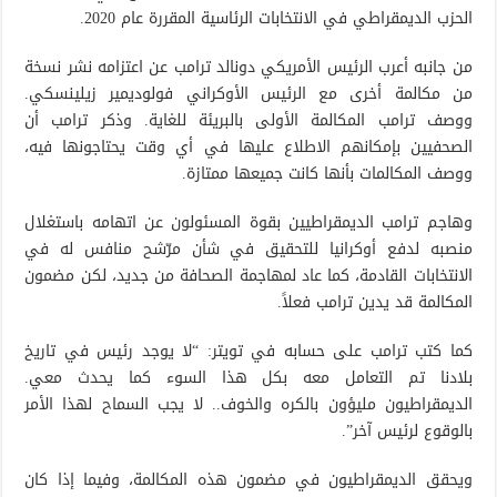
الحزب الديمقراطي في الانتخابات الرئاسية المقررة عام 2020.
من جانبه أعرب الرئيس الأمريكي دونالد ترامب عن اعتزامه نشر نسخة
من مكالمة أخرى مع الرئيس الأوكراني فولوديمير زيلينسكي.
ووصف ترامب المكالمة الأولى بالبريئة للغاية. وذكر ترامب أن
الصحفيين بإمكانهم الاطلاع عليها في أي وقت يحتاجونها فيه،
ووصف المكالمات بأنها كانت جميعها ممتازة.
وهاجم ترامب الديمقراطيين بقوة المسئولون عن اتهامه باستغلال
منصبه لدفع أوكرانيا للتحقيق في شأن مرّشح منافس له في
الانتخابات القادمة، كما عاد لمهاجمة الصحافة من جديد، لكن مضمون
المكالمة قد يدين ترامب فعلاً.
كما كتب ترامب على حسابه في تويتر: “لا يوجد رئيس في تاريخ
بلادنا تم التعامل معه بكل هذا السوء كما يحدث معي.
الديمقراطيون مليؤون بالكره والخوف.. لا يجب السماح لهذا الأمر
بالوقوع لرئيس آخر”.
ويحقق الديمقراطيون في مضمون هذه المكالمة، وفيما إذا كان