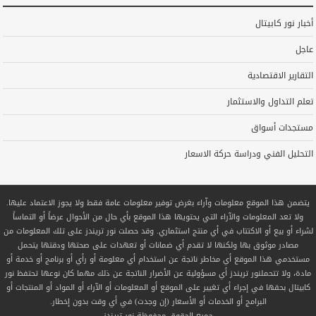
أخبار نور كابيتال
عاجل
التقارير الاقتصادية
تعلم التداول والاستثمار
مستجدات أسواق
التحليل الفني ودراسة حركة الاسعار
يتضمن هذا الموقع معلومات وآراء بغرض توفير معلومات عامة فقط ولا يجوز الاعتماد عليها.
ولا تعد المعلومات والآراء التي يحتويها هذا الموقع بأي حال من الأحوال عرضاً أو التماساً
لشراء أو بيع أو الاكتتاب في أي منتج استثماري. وقد حصلت نور تريندز على تلك المعلومات من
مصادر موثوق بها ولكنها لا تقدم أي ضمانات أو تعهدات على صحتها ودقتها يتحمل
مستخدمي هذا الموقع أي مخاطر ناتجة عن استخدام أي معلومة أو رأي أو برنامج أو خدمة أو
مادة، ولا تتحملنور تريندز أي مسؤولية عن الأضرار الناتجة عن ذلك مهما كان نوعها تحتفظ نور
كابيتال بحقها في إجراء أي تغيير على الموقع أو المعلومات أو الآراء أو المواد أو المنتجات أو
البرامج أو الخدمات أو الأسعار (إن وجدت) في أي وقت بدون إخطار.
جميع الحقوق محفوظة
نور تريندز