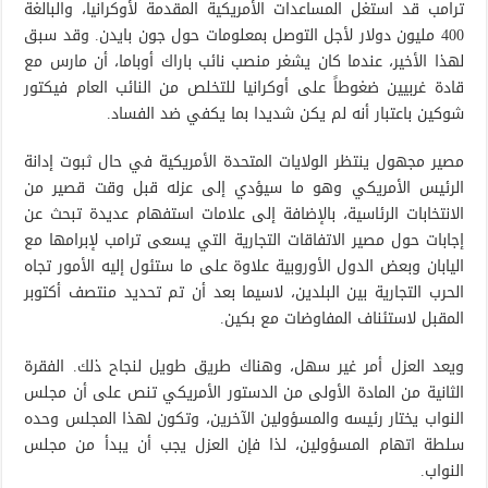
ترامب قد استغل المساعدات الأمريكية المقدمة لأوكرانيا، والبالغة
400 مليون دولار لأجل التوصل بمعلومات حول جون بايدن. وقد سبق
لهذا الأخير، عندما كان يشغر منصب نائب باراك أوباما، أن مارس مع
قادة غربيين ضغوطاً على أوكرانيا للتخلص من النائب العام فيكتور
شوكين باعتبار أنه لم يكن شديدا بما يكفي ضد الفساد.
مصير مجهول ينتظر الولايات المتحدة الأمريكية في حال ثبوت إدانة
الرئيس الأمريكي وهو ما سيؤدي إلى عزله قبل وقت قصير من
الانتخابات الرئاسية، بالإضافة إلى علامات استفهام عديدة تبحث عن
إجابات حول مصير الاتفاقات التجارية التي يسعى ترامب لإبرامها مع
اليابان وبعض الدول الأوروبية علاوة على ما ستئول إليه الأمور تجاه
الحرب التجارية بين البلدين، لاسيما بعد أن تم تحديد منتصف أكتوبر
المقبل لاستئناف المفاوضات مع بكين.
ويعد العزل أمر غير سهل، وهناك طريق طويل لنجاح ذلك. الفقرة
الثانية من المادة الأولى من الدستور الأمريكي تنص على أن مجلس
النواب يختار رئيسه والمسؤولين الآخرين، وتكون لهذا المجلس وحده
سلطة اتهام المسؤولين، لذا فإن العزل يجب أن يبدأ من مجلس
النواب.