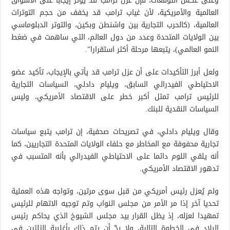
وعلى عكس التوقعات، فإن عزل ترامب قد يؤثر إيجابا على الأسواق
العالمية والأمريكية، لأن غياب ترامب قد يخفف من حجم التوترات
العالمية، (كالحرب التجارية بين واشنطن وبكين، والتوتر الدبلوماسي
بين الولايات المتحدة وعدد من دول العالم، التي ساهمت في ضغط
النمو العالمي)، يتبعها مرحلة أكثر استقرارا”.
ولعل أبرز التأكيدات على أن عزل ترامب قد يأتي بالإيجاب، تأكيد عضو
الاحتياطي الفيدرالي السابق، ويليام دادلي، السياسات التجارية
للرئيس ترامب تمثل أكبر خطر على الاقتصاد الأمريكي، وليس
السياسات النقدية للبنك.
وقال ويليام دادلي، في تصريحات صحفية، إن ترامب يتبع سياسات
تجارية محفوفة مع المخاطر مع حلفاء الولايات المتحدة التجاريين، كما
أنه يلقي اللوم دائما على الاحتياطي الفيدرالي بأنه المتسبب في
تدهور الاقتصاد الأمريكي.
ولم يُعزل رئيس أمريكي من قبل سوى مرتين، وتواجه هذه العملية
تحديا آخر إذا مر الأمر من مجلس النواب وتم توجيه الاتهام للرئيس
تمهيدا لعزله، إذ يظل القرار بيد مجلس الشيوخ الذي يحاكم رئيس
البلاد في الخطوة التالية، ولا بدّ أن يتم ذلك بأغلبية الثلثين في