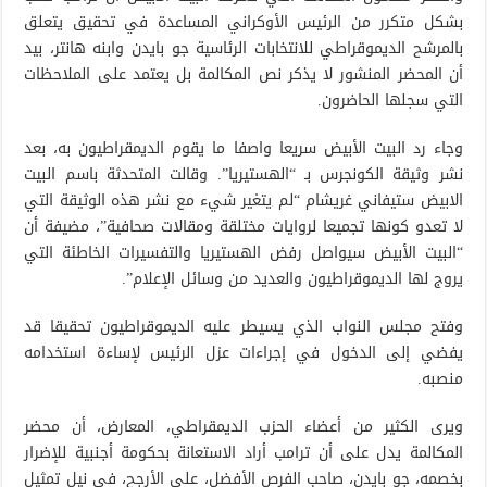
بشكل متكرر من الرئيس الأوكراني المساعدة في تحقيق يتعلق
بالمرشح الديموقراطي للانتخابات الرئاسية جو بايدن وابنه هانتر، بيد
أن المحضر المنشور لا يذكر نص المكالمة بل يعتمد على الملاحظات
التي سجلها الحاضرون.
وجاء رد البيت الأبيض سريعا واصفا ما يقوم الديمقراطيون به، بعد
نشر وثيقة الكونجرس بـ “الهستيريا”. وقالت المتحدثة باسم البيت
الابيض ستيفاني غريشام “لم يتغير شيء مع نشر هذه الوثيقة التي
لا تعدو كونها تجميعا لروايات مختلقة ومقالات صحافية”، مضيفة أن
“البيت الأبيض سيواصل رفض الهستيريا والتفسيرات الخاطئة التي
يروج لها الديموقراطيون والعديد من وسائل الإعلام”.
وفتح مجلس النواب الذي يسيطر عليه الديموقراطيون تحقيقا قد
يفضي إلى الدخول في إجراءات عزل الرئيس لإساءة استخدامه
منصبه.
ويرى الكثير من أعضاء الحزب الديمقراطي، المعارض، أن محضر
المكالمة يدل على أن ترامب أراد الاستعانة بحكومة أجنبية للإضرار
بخصمه، جو بايدن، صاحب الفرص الأفضل، على الأرجح، في نيل تمثيل