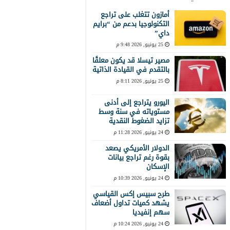
أمازون تتغلب على تراجع
التكنولوجيا بدعم من “برايم
داي”
25 يونيو, 2026 9:48 م
مصير تيسلا قد يكون معلقًا
بالتقدم في القيادة الذاتية
25 يونيو, 2026 8:11 م
اليورو يتراجع إلى أدنى
مستوياته في سنة وسط
تزايد الضغوط النقدية
24 يونيو, 2026 11:28 م
الدولار الأمريكي يصعد
بقوة رغم تراجع بيانات
الإسكان
24 يونيو, 2026 10:39 م
طرح سبيس إكس القياسي
يشهد كميات تداول أضعاف
سهم إنفيديا
24 يونيو, 2026 10:24 م