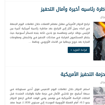
اظرة رئاسيه أخيرة وآمال التحفيز
واق
تراجع الدولار الأمريكي مقابل معظم العملات خلال تعاملات اليوم الجمعة
في اتجاه يميل أكثر إلى التراجع، بعد مناظرة رئاسية أمريكية أخيرة بين
الرئيس دونالد ترامب ومنافسه جو بادين، لكنه يتجه لخسائر أسبوعية حيث
ينتظر المستثمرون انفراجة في محادثات التحفيز في واشنطن ومفاوضات
التجارة بعد خروج بريطانيا من الاتحاد الأوروبي. وحافظ …
قراءة المزيد »
زمة التحفيز الأمريكية
واق
استقر الدولار خلال تعاملات اليوم الخميس فوق أدنى مستوياته في
سبعة أسابيع، مع تلاشي الآمال في حزمة مالية بالولايات المتحدة قبل
انتخابات الرئاسة الأمريكية في نوفمبر. وفي الوقت الحالي ارتفع الدولار
بنحو 0.3٪ أمام العملة الأوروبية الموحدة إلى مستوى 1.1830، فيما صعد