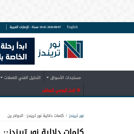
English
2026/08/07 10:45 مساءً ، الإمارات العربية
ف
مستجدات الأسواق
التحليل الفني للعملات
البث اليومي المباشر
نور تريندز
/
كلمات دلالية نور تريندز:: الدولار ين
كلمات دلالية نور تريندز::
ا