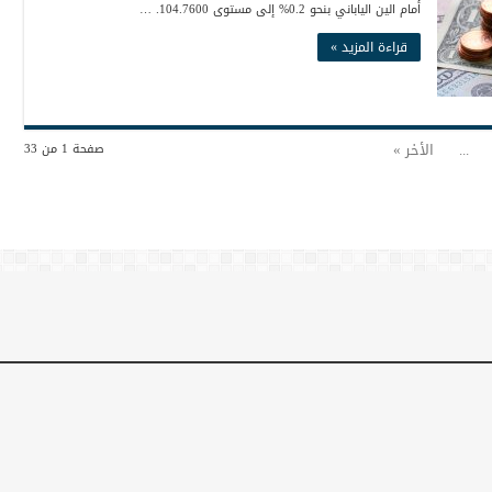
أمام الين الياباني بنحو 0.2% إلى مستوى 104.7600. …
قراءة المزيد »
...
الأخر »
صفحة 1 من 33