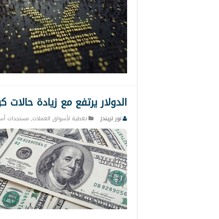
الدولار يرتفع مع زيادة حالات ك
نور تريندز
تغطية لأسواق العملات
,
مستجدات أس