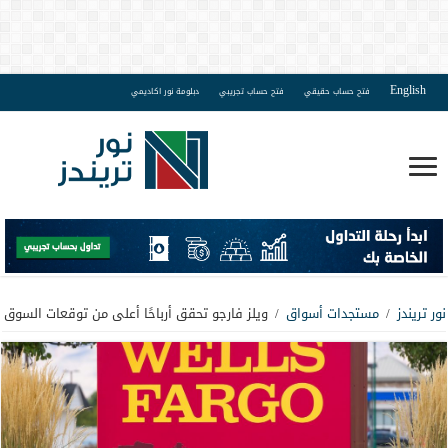
English
فتح حساب حقيقي
فتح حساب تجريبي
دبلومة نور اكاديمي
نور تريندز
/
مستجدات أسواق
/
ويلز فارجو تحقق أرباحًا أعلى من توقعات السوق