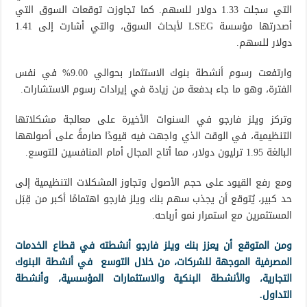
التي سجلت 1.33 دولار للسهم. كما تجاوزت توقعات السوق التي
أصدرتها مؤسسة LSEG لأبحاث السوق، والتي أشارت إلى 1.41
دولار للسهم.
وارتفعت رسوم أنشطة بنوك الاستثمار بحوالي 9.00% في نفس
الفترة، وهو ما جاء بدفعة من زيادة في إيرادات رسوم الاستشارات.
وتركز ويلز فارجو في السنوات الأخيرة على معالجة مشكلاتها
التنظيمية، في الوقت الذي واجهت فيه قيودًا صارمةً على أصولهها
البالغة 1.95 ترليون دولار، مما أتاح المجال أمام المنافسين للتوسع.
ومع رفع القيود على حجم الأصول وتجاوز المشكلات التنظيمية إلى
حد كبير، يُتوقع أن يجذب سهم بنك ويلز فارجو اهتمامًا أكبر من قِبَل
المستثمرين مع استمرار نمو أرباحه.
ومن المتوقع أن يعزز بنك ويلز فارجو أنشطته في قطاع الخدمات
المصرفية الموجهة للشركات، من خلال التوسع في أنشطة البنوك
التجارية، والأنشطة البنكية والاستثمارات المؤسسية، وأنشطة
التداول.