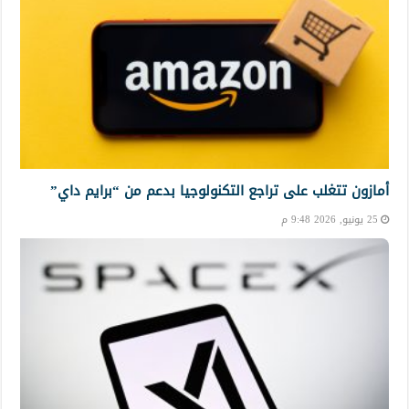
أمازون تتغلب على تراجع التكنولوجيا بدعم من “برايم داي”
25 يونيو, 2026 9:48 م