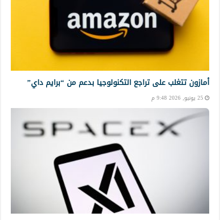
أمازون تتغلب على تراجع التكنولوجيا بدعم من “برايم داي”
25 يونيو, 2026 9:48 م