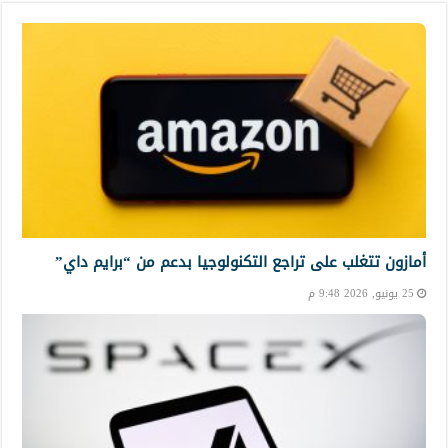
أمازون تتغلب على تراجع التكنولوجيا بدعم من “برايم داي”
25 يونيو, 2026 9:48 م