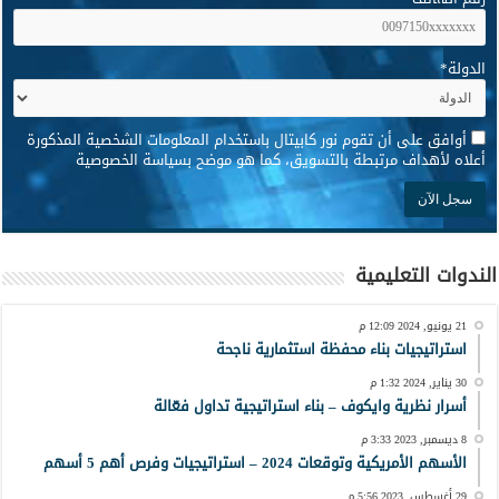
الدولة
*
*
أوافق على أن تقوم نور كابيتال باستخدام المعلومات الشخصية المذكورة
أعلاه لأهداف مرتبطة بالتسويق، كما هو موضح بسياسة الخصوصية
الندوات التعليمية
21 يونيو, 2024 12:09 م
استراتيجيات بناء محفظة استثمارية ناجحة
30 يناير, 2024 1:32 م
أسرار نظرية وايكوف – بناء استراتيجية تداول فعّالة
8 ديسمبر, 2023 3:33 م
الأسهم الأمريكية وتوقعات 2024 – استراتيجيات وفرص أهم 5 أسهم
29 أغسطس, 2023 5:56 م