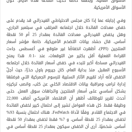
الأسواق المالية، وبصفة خاصة حديث الساعة هذه الأيام، حول
الأسواق الأمريكية.
وفي إجابته عما إذا كان مجلس الاحتياطي الفيدرالي قد يقدم على
خفض معدلات الفائدة خلال اجتماعه المرتقب في سبتمبر الجاري،
وهل يخفض الفيدرالي معدلات الفائدة بمقدار 25 أم 50 نقطة
أساس، قال حشاد بيانات التضخم الأمريكية، خاصة مؤشر أسعار
المنتجين (PPI)، أظهرت انخفاضًا غير متوقع في أغسطس. جاءت
القراءة الفعلية أقل بكثير من التوقعات، عند -0.1. هذا يمنح
الفيدرالي مساحة أكبر للبدء في خفض أسعار الفائدة خلال اجتماعه
الأسبوع المقبل. منذ بداية العام، كان جيروم باول حذرًا، حيث أجلّ
الخفض لأنه أراد تقييم الآثار السلبية للرسوم الجمركية التي فرضتها
إدارة ترامب ومراقبة بيانات الاقتصاد الكلي عن كثب، وانصب تركيزه
بشكل أساسي على أسعار المنتجين واتجاهات سوق العمل. حتى
أحدث تقرير للوظائف أظهر أن الاقتصاد الأمريكي أضاف 22,000
وظيفة فقط. كل هذه العوامل تشير إلى احتمال كبير لخفض الفائدة
في الاجتماع القادم. وفقًا لأداة FedWatch، هناك احتمال بنسبة 93%
لخفض بمقدار 25 نقطة أساس، و 7% فقط لخفض بمقدار 50 نقطة
أساس. شخصيًا، أرى أن الخفض سيكون بمقدار 25 نقطة أساس في