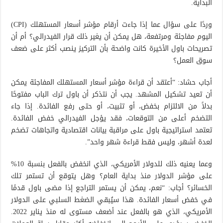
البداية.
وردًا على سؤال عما إذا جاءت أرقام مؤشر أسعار المستهلك (CPI)
اليوم مفاجئة ومرتفعة، هل يمكن أن يغير ذلك قرار الفيدرالي؟ أم أن
تصريحات باول الأخيرة كانت واضحة بأن التركيز ينصب أكثر على ضعف
سوق العمل؟
أجاب حشاد: “أعتقد أن قراءة مؤشر أسعار المستهلك المفاجئة يمكن
أن تعيد تشكيل المشهد. يجب أن نتذكر أن باول ترك الباب مفتوحًا
بدلاً من الالتزام بخفض، أو تثبيت، أو حتى رفع الفائدة. إذا جاء
التضخم أعلى من التوقعات، فقد يؤجل الفيدرالي خفض الفائدة.
تعتمد استراتيجية باول على مراقبة بيانات اقتصادية واتجاهات تضخم
لعدة أشهر، وليس فقط قراءة شهر واحد”.
وعما يعنيه ذلك للدولار الأمريكي، الذي انخفض بالفعل بنسبة 10%
على مؤشر الدولار منذ بداية العام؟ وهل يتوقع أن تستمر تلك
الخسائر؟ أجاب: “نعم، يمكن أن يستمر التراجع إذا مضى باول قدمًا
في خفض أسعار الفائدة. هذا سيُبقي الضغط السلبي على الدولار
الأمريكي، الذي هو بالفعل عند أضعف مستوى له منذ يناير 2022.