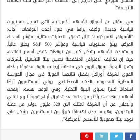
الخفض سيؤدي على الأرجح إلى انخفاضه أكثر مقابل سلة العملات
الرئيسية”.
في سؤال عن أسواق الأسهم الأمريكية، التي تسجل مستويات
قياسية جديدة، وكيف يراها في ضوء أحدث التوقعات، أجاب:
“الأسواق الأمريكية لا تزال تحقق انتصارات متتالية. مؤشر ناسداك
المركب يبلغ مستويات قياسية ومؤشر S&P 500 يحلق عالياً.
واستفادت الأسهم بشكل كبير من توقعات خفض أسعار الفائدة،
حيث إن تكاليف الاقتراض المنخفضة تحسن بيئة التشغيل للشركات
وتعزز الربحية. سوق اليوم في منطقة إيجابية بقوة، مدفوعًا بالأداء
القوي لشركة أوراكل بفضل نتائجها القوية في مجال الحوسبة
السحابية المدعومة بالذكاء الاصطناعي. يولي المستثمرون أيضًا
اهتمامًا كبيرًا بسباق البنية التحتية. وفي الوقت نفسه، ارتفعت
أسهم GameStop بأكثر من 15% بعد تحقيق أرباح قوية للربع الثاني
والإعلان عن أن الشركة تمتلك الآن 528 مليون دولار من عملة
البيتكوين، وهو ما جذب اهتمامًا كبيرًا من المستثمرين. بشكل عام،
توجد بيئة صعودية للأسهم الأمريكية”.