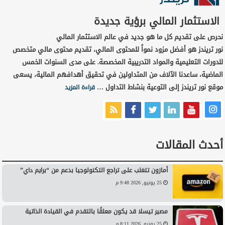
الاستثمار المالي برؤية جديدة
نحرص على تقديم كل ما هو جديد في عالم الاستثمار المالي
نور تريندز هو أفضل مزود نمواً للمحتوى المالي، تقديم محتوى مالي متخصص
للدورات التعليمية والمواد التدريبية المخصصة. على مدى السنوات الخمس
الماضية، ساعدنا الآلاف من المتداولين في تحقيق أهدافهم المالية، يسعى
موقع نور تريندز إلى التوعية بنشاط التداول …
قراءة المزيد
أحدث المقالات
أمازون تتغلب على تراجع التكنولوجيا بدعم من “برايم داي”
25 يونيو, 2026 9:48 م
مصير تيسلا قد يكون معلقًا بالتقدم في القيادة الذاتية
25 يونيو, 2026 8:11 م