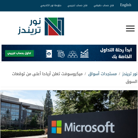
English
فتح حساب حقيقي
فتح حساب تجريبي
دبلومة نور اكاديمي
نور تريندز
/
مستجدات أسواق
/
ميكروسوفت تعلن أرباحا أعلى من توقعات
السوق