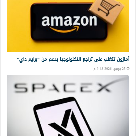
أمازون تتغلب على تراجع التكنولوجيا بدعم من “برايم داي”
25 يونيو, 2026 9:48 م