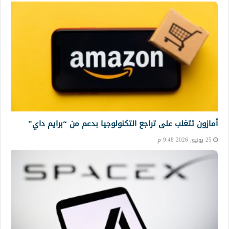
أمازون تتغلب على تراجع التكنولوجيا بدعم من “برايم داي”
25 يونيو, 2026 9:48 م