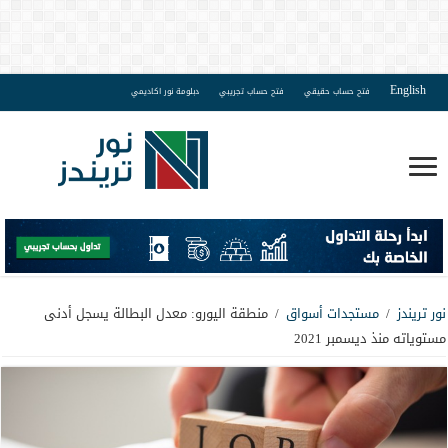
English
فتح حساب حقيقي
فتح حساب تجريبي
دبلومة نور اكاديمي
نور تريندز
/
مستجدات أسواق
/
منطقة اليورو: معدل البطالة يسجل أدنى
مستوياته منذ ديسمبر 2021