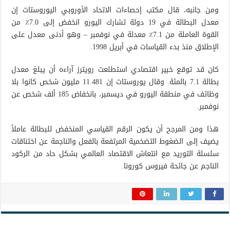
ومن جانبه، قال مكتب إحصاءات الاتحاد الأوروبي اليوروستات إن
معدل البطالة في 19 دولة تشارك اليورو انخفض إلى 7.0٪ من
القوة العاملة من 7.1٪ معدلة في نوفمبر – وهو أدنى معدل على
الإطلاق منذ بدء القياسات في أبريل 1998.
كان قد توقع خبير اقتصادي استطلعت رويترز آراءه أن يبلغ معدل
بطالة 7.1 بالمئة. وقال يوروستات إن 11.481 مليون شخص كانوا بلا
وظائف في منطقة اليورو في ديسمبر، بانخفاض 185 ألف شخص عن
نوفمبر.
هذا ومن المرجح أن يكون الرقم القياسي المنخفض للبطالة عاملاً
يضيف إلى الضغوط التضخمية المرتفعة بالفعل والناجمة عن اختناقات
سلسلة التوريد مع انتعاش الاقتصاد العالمي بشكل حاد من الركود
الناجم عن جائحة فيروس كورونا.